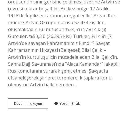
ordusunun sınır gerisine çekilmesi üzerine Artvin ve
çevresi tekrar boşaltıldı. Bu kez bölge 17 Aralık
1918’de İngilizler tarafından işgal edildi. Artvin Kürt
müdür? Artvin Okrugu nüfusu 52.434 kişiden
oluşmaktadır. Bu nüfusun %34,5’i (17.814 kişi)
Gürcüler, %50,3’ü (26.395 kişi) Türkler, %14,8’i (7.
Artvin’de savaşan kahramanımız kimdir? Şavşat
Kahramanının Hikayesi (Belgesel) Bilal Çelik –
Artvin’in kurtuluşu için mücadele eden Bilal Çelik’in,
Sahra Dağ Savunması’nda “Alaca Kamandar” lakaplı
Rus komutanını vurarak şehit etmesi Şavşat’ta
efsaneleşerek şiirlere, törenlere, kitaplara konu
olmuştur. Artvin halkı nereden…
Artvin
Devamını okuyun
Yorum Bırak
Kimler
Tarafından
Işgal
Edildi