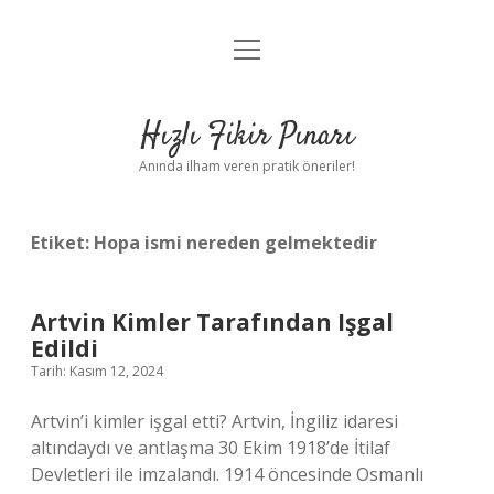
menüyü
Anasayfa
aç
Gizlilik Politikası
Hızlı Fikir Pınarı
Yasal Uyarı
Anında ilham veren pratik öneriler!
Hakkımızda
Etiket:
Hopa ismi nereden gelmektedir
Artvin Kimler Tarafından Işgal
Edildi
Tarih: Kasım 12, 2024
Artvin’i kimler işgal etti? Artvin, İngiliz idaresi
altındaydı ve antlaşma 30 Ekim 1918’de İtilaf
Devletleri ile imzalandı. 1914 öncesinde Osmanlı