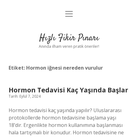
menüyü
Anasayfa
aç
Gizlilik Politikası
Hızlı Fikir Pınarı
Yasal Uyarı
Anında ilham veren pratik öneriler!
Hakkımızda
Etiket:
Hormon iğnesi nereden vurulur
Hormon Tedavisi Kaç Yaşında Başlar
Tarih: Eylül 7, 2024
Hormon tedavisi kaç yaşında yapılır? Uluslararası
protokollerde hormon tedavisine başlama yaşı
18’dir. Ergenlikte hormon kullanımına başlanması
hala tartışmalı bir konudur. Hormon tedavisine ne