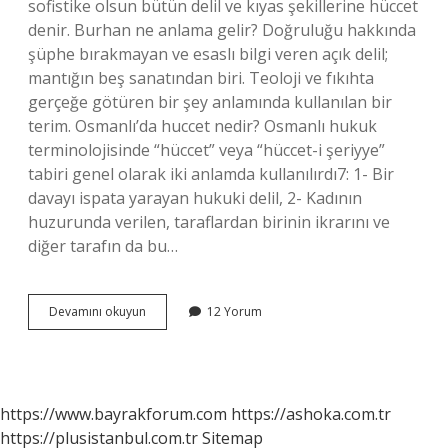
sofistike olsun bütün delil ve kıyas şekillerine hüccet
denir. Burhan ne anlama gelir? Doğruluğu hakkında
şüphe bırakmayan ve esaslı bilgi veren açık delil;
mantığın beş sanatından biri. Teoloji ve fıkıhta
gerçeğe götüren bir şey anlamında kullanılan bir
terim. Osmanlı’da huccet nedir? Osmanlı hukuk
terminolojisinde “hüccet” veya “hüccet-i şeriyye”
tabiri genel olarak iki anlamda kullanılırdı7: 1- Bir
davayı ispata yarayan hukuki delil, 2- Kadının
huzurunda verilen, taraflardan birinin ikrarını ve
diğer tarafın da bu…
Burhan
Devamını okuyun
12 Yorum
Ve
Huccet
Ne
Demek
https://www.bayrakforum.com
https://ashoka.com.tr
https://plusistanbul.com.tr
Sitemap