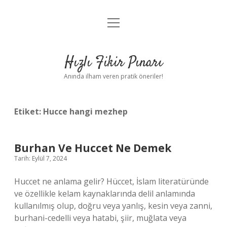
menüyü
Anasayfa
aç
Gizlilik Politikası
Hızlı Fikir Pınarı
Yasal Uyarı
Anında ilham veren pratik öneriler!
Hakkımızda
Etiket:
Hucce hangi mezhep
Burhan Ve Huccet Ne Demek
Tarih: Eylül 7, 2024
Huccet ne anlama gelir? Hüccet, İslam literatüründe
ve özellikle kelam kaynaklarında delil anlamında
kullanılmış olup, doğru veya yanlış, kesin veya zanni,
burhani-cedelli veya hatabi, şiir, muğlata veya