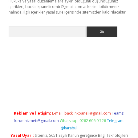
Hukuka ve yasal düzenlemelere aykırı olduğunu düşündüğünüz
içerikleri,
backlinkpanelicomtr@gmail.com
adresine bildirmeniz
halinde, ilgili içerikler yasal süre içerisinde sitemizden kaldırılacaktır.
Arama
iriş
Reklam ve İletişim:
E-mail:
backlinkpaneli@gmail.com
Teams:
forumhizmeti@gmail.com
Whatsapp: 0262 606 0 726
Telegram:
@karabul
Yasal Uyarı:
Sitemiz, 5651 Sayılı Kanun gereğince Bilgi Teknolojileri