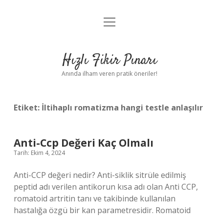
menüyü
Anasayfa
aç
Gizlilik Politikası
Hızlı Fikir Pınarı
Yasal Uyarı
Anında ilham veren pratik öneriler!
Hakkımızda
Etiket:
İltihaplı romatizma hangi testle anlaşılır
Anti-Ccp Değeri Kaç Olmalı
Tarih: Ekim 4, 2024
Anti-CCP değeri nedir? Anti-siklik sitrüle edilmiş
peptid adı verilen antikorun kısa adı olan Anti CCP,
romatoid artritin tanı ve takibinde kullanılan
hastalığa özgü bir kan parametresidir. Romatoid