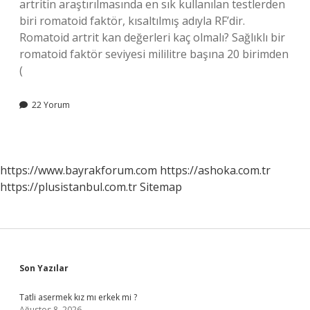
artritin araştırılmasında en sık kullanılan testlerden
biri romatoid faktör, kısaltılmış adıyla RF’dir.
Romatoid artrit kan değerleri kaç olmalı? Sağlıklı bir
romatoid faktör seviyesi mililitre başına 20 birimden
(
22 Yorum
https://www.bayrakforum.com
https://ashoka.com.tr
https://plusistanbul.com.tr
Sitemap
Sidebar
Son Yazılar
Tatli asermek kız mı erkek mi ?
Ağustos 8, 2026