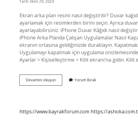
Tarih: Ekim 29, 2024
Ekran arka plan resmi nasıl değiştirilir? Duvar kağı
ayarlamak için resimlerden birini seçin. Ayrıca duv
ayarlayabilirsiniz. iPhone Duvar Kâğıdı nasıl değiştir
iPhone Arka Planda Çalışan Uygulamalar Nasıl Kapat
ekranın ortasına geldiğinizde duraklayın. Kapatmak 
Uygulamayı kapatmak için uygulama önizlemesinde yuka
Ayarlar > Kişiselleştirme > Kilit ekranı’na gidin. Kili
Iphoneda
Devamını okuyun
Yorum Bırak
Arka
Plan
Nasıl
Değiştirilir
https://www.bayrakforum.com
https://ashoka.com.t