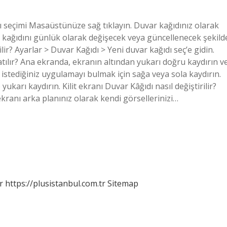
dı seçimi Masaüstünüze sağ tıklayın. Duvar kağıdınız olarak
ar kağıdını günlük olarak değişecek veya güncellenecek şekild
ilir? Ayarlar > Duvar Kağıdı > Yeni duvar kağıdı seç’e gidin.
ılır? Ana ekranda, ekranın altından yukarı doğru kaydırın v
istediğiniz uygulamayı bulmak için sağa veya sola kaydırın.
rı kaydırın. Kilit ekranı Duvar Kâğıdı nasıl değiştirilir?
t ekranı arka planınız olarak kendi görsellerinizi…
r
https://plusistanbul.com.tr
Sitemap