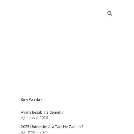
Sidebar
Son Yazılar
betexper giriş
Avans hesabı ne demek ?
Ağustos 4, 2026
2025 Üniversite Ara Tatil Ne Zaman ?
Ağustos 3, 2026