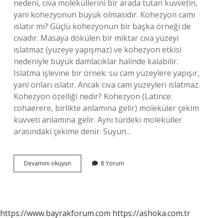
nedeni, cıva moleküllerini bir arada tutan kuvvetin,
yani kohezyonun büyük olmasıdır. Kohezyon camı
ıslatır mı? Güçlü kohezyonun bir başka örneği de
cıvadır. Masaya dökülen bir miktar cıva yüzeyi
ıslatmaz (yüzeye yapışmaz) ve kohezyon etkisi
nedeniyle büyük damlacıklar halinde kalabilir.
Islatma işlevine bir örnek: su cam yüzeylere yapışır,
yani onları ıslatır. Ancak cıva cam yüzeyleri ıslatmaz.
Kohezyon özelliği nedir? Kohezyon (Latince:
cohaerere, birlikte anlamına gelir) moleküler çekim
kuvveti anlamına gelir. Aynı türdeki moleküller
arasındaki çekime denir. Suyun…
Kohezyon
Devamını okuyun
8 Yorum
Islatır
Mı
https://www.bayrakforum.com
https://ashoka.com.tr