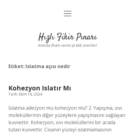
menüyü
Anasayfa
aç
Gizlilik Politikası
Hızlı Fikir Pınarı
Yasal Uyarı
Anında ilham veren pratik öneriler!
Hakkımızda
Etiket:
Islatma açısı nedir
Kohezyon Islatır Mı
Tarih: Ekim 18, 2024
İslatma adezyon mu kohezyon mu? 2. Yapışma, sıvı
moleküllerinin diğer yüzeylere yapışmasını sağlayan
kuvvettir. Kohezyon, sıvı moleküllerini bir arada
tutan kuvvettir. Civanın yüzeyi ıslatmamasının