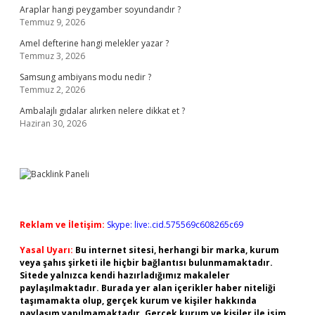
Araplar hangi peygamber soyundandır ?
Temmuz 9, 2026
Amel defterine hangi melekler yazar ?
Temmuz 3, 2026
Samsung ambiyans modu nedir ?
Temmuz 2, 2026
Ambalajlı gıdalar alırken nelere dikkat et ?
Haziran 30, 2026
Reklam ve İletişim:
Skype: live:.cid.575569c608265c69
Yasal Uyarı:
Bu internet sitesi, herhangi bir marka, kurum
veya şahıs şirketi ile hiçbir bağlantısı bulunmamaktadır.
Sitede yalnızca kendi hazırladığımız makaleler
paylaşılmaktadır. Burada yer alan içerikler haber niteliği
taşımamakta olup, gerçek kurum ve kişiler hakkında
paylaşım yapılmamaktadır. Gerçek kurum ve kişiler ile isim