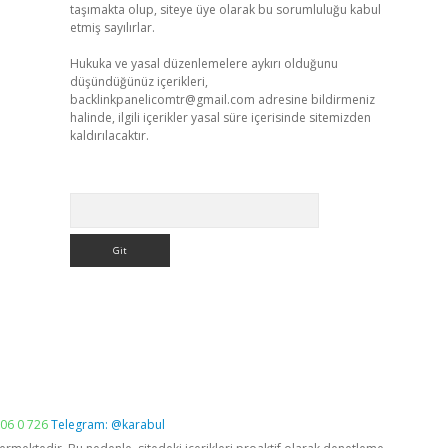
taşımakta olup, siteye üye olarak bu sorumluluğu kabul
etmiş sayılırlar.
Hukuka ve yasal düzenlemelere aykırı olduğunu
düşündüğünüz içerikleri,
backlinkpanelicomtr@gmail.com
adresine bildirmeniz
halinde, ilgili içerikler yasal süre içerisinde sitemizden
kaldırılacaktır.
Arama
06 0 726
Telegram: @karabul