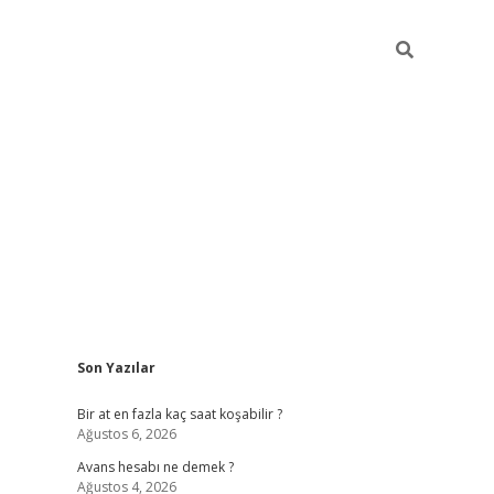
Sidebar
Son Yazılar
betexper giriş
Bir at en fazla kaç saat koşabilir ?
Ağustos 6, 2026
Avans hesabı ne demek ?
Ağustos 4, 2026