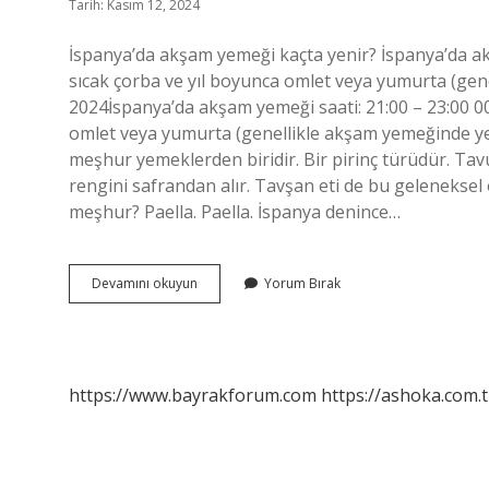
Tarih: Kasım 12, 2024
İspanya’da akşam yemeği kaçta yenir? İspanya’da akş
sıcak çorba ve yıl boyunca omlet veya yumurta (gene
2024İspanya’da akşam yemeği saati: 21:00 – 23:00 00 
omlet veya yumurta (genellikle akşam yemeğinde yen
meşhur yemeklerden biridir. Bir pirinç türüdür. Tavuk
rengini safrandan alır. Tavşan eti de bu geleneksel 
meşhur? Paella. Paella. İspanya denince…
Ispanyada
Devamını okuyun
Yorum Bırak
Sabah
Kahvaltıda
Ne
Yenir
https://www.bayrakforum.com
https://ashoka.com.t