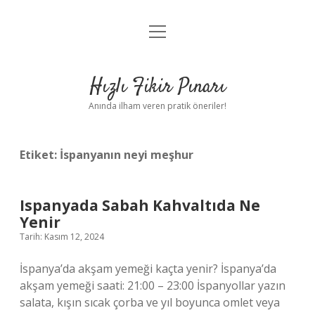
menüyü
Anasayfa
aç
Gizlilik Politikası
Hızlı Fikir Pınarı
Yasal Uyarı
Anında ilham veren pratik öneriler!
Hakkımızda
Etiket:
İspanyanın neyi meşhur
Ispanyada Sabah Kahvaltıda Ne
Yenir
Tarih: Kasım 12, 2024
İspanya’da akşam yemeği kaçta yenir? İspanya’da
akşam yemeği saati: 21:00 – 23:00 İspanyollar yazın
salata, kışın sıcak çorba ve yıl boyunca omlet veya