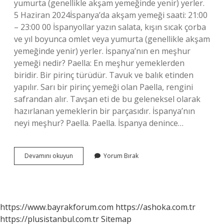
yumurta (genellikle akşam yemeğinde yenir) yerler.
5 Haziran 2024İspanya’da akşam yemeği saati: 21:00
– 23:00 00 İspanyollar yazın salata, kışın sıcak çorba
ve yıl boyunca omlet veya yumurta (genellikle akşam
yemeğinde yenir) yerler. İspanya’nın en meşhur
yemeği nedir? Paella: En meşhur yemeklerden
biridir. Bir pirinç türüdür. Tavuk ve balık etinden
yapılır. Sarı bir pirinç yemeği olan Paella, rengini
safrandan alır. Tavşan eti de bu geleneksel olarak
hazırlanan yemeklerin bir parçasıdır. İspanya’nın
neyi meşhur? Paella. Paella. İspanya denince…
Ispanyada
Devamını okuyun
Yorum Bırak
Sabah
Kahvaltıda
Ne
Yenir
https://www.bayrakforum.com
https://ashoka.com.tr
https://plusistanbul.com.tr
Sitemap