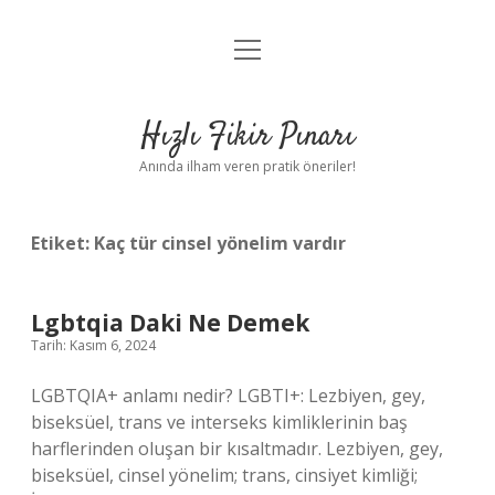
menüyü
Anasayfa
aç
Gizlilik Politikası
Hızlı Fikir Pınarı
Yasal Uyarı
Anında ilham veren pratik öneriler!
Hakkımızda
Etiket:
Kaç tür cinsel yönelim vardır
Lgbtqia Daki Ne Demek
Tarih: Kasım 6, 2024
LGBTQIA+ anlamı nedir? LGBTI+: Lezbiyen, gey,
biseksüel, trans ve interseks kimliklerinin baş
harflerinden oluşan bir kısaltmadır. Lezbiyen, gey,
biseksüel, cinsel yönelim; trans, cinsiyet kimliği;