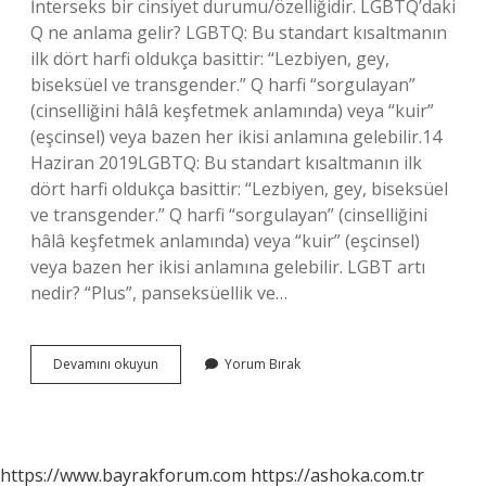
İnterseks bir cinsiyet durumu/özelliğidir. LGBTQ’daki
Q ne anlama gelir? LGBTQ: Bu standart kısaltmanın
ilk dört harfi oldukça basittir: “Lezbiyen, gey,
biseksüel ve transgender.” Q harfi “sorgulayan”
(cinselliğini hâlâ keşfetmek anlamında) veya “kuir”
(eşcinsel) veya bazen her ikisi anlamına gelebilir.14
Haziran 2019LGBTQ: Bu standart kısaltmanın ilk
dört harfi oldukça basittir: “Lezbiyen, gey, biseksüel
ve transgender.” Q harfi “sorgulayan” (cinselliğini
hâlâ keşfetmek anlamında) veya “kuir” (eşcinsel)
veya bazen her ikisi anlamına gelebilir. LGBT artı
nedir? “Plus”, panseksüellik ve…
Lgbtqia
Devamını okuyun
Yorum Bırak
Daki
Ne
Demek
https://www.bayrakforum.com
https://ashoka.com.tr