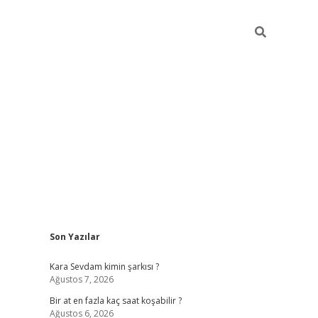
Sidebar
Son Yazılar
betexper giriş
Kara Sevdam kimin şarkısı ?
Ağustos 7, 2026
Bir at en fazla kaç saat koşabilir ?
Ağustos 6, 2026