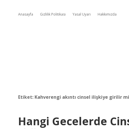
Anasayfa
Gizlilik Politikası
Yasal Uyarı
Hakkımızda
Etiket:
Kahverengi akıntı cinsel ilişkiye girilir m
Hangi Gecelerde Cins