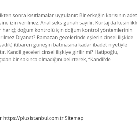
ikten sonra kısıtlamalar uygulanır: Bir erkeğin karısının adet
ne izin verilmez. Anal seks günah sayılır. Kürtaj da kesinlikl
kler hariç); doğum kontrolü için doğum kontrol yöntemlerinin
 girilmez Diyanet? Ramazan gecelerinde eşlerin cinsel ilişkide
 sadık) itibaren güneşin batmasına kadar ibadet niyetiyle
 Kandil geceleri cinsel ilişkiye girilir mi? Hatipoğlu,
çıdan bir sakınca olmadığını belirterek, “Kandil’de
r
https://plusistanbul.com.tr
Sitemap