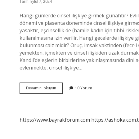
Tarih: Eylül 7, 2024
Hangi günlerde cinsel ilişkiye girmek günahtır? Evlil
dönemi ve plasenta döneminde cinsel ilişkiye girmesi
yasaktır, eşcinsellik de (hamile kadın için tıbbi ris
kullanılmasına izin verilir. Hangi gecelerde ilişkiye
bulunması caiz midir? Oruç, imsak vaktinden (fecr-i
yemekten, içmekten ve cinsel ilişkiden uzak durmaktır.
Kandil’de eşlerin birbirlerine yakınlaşmasında dini a
evlenmekte, cinsel ilişkiye…
Hangi
Devamını okuyun
10 Yorum
Gecelerde
Cinsel
Ilişkiye
Girilmez
https://www.bayrakforum.com
https://ashoka.com.t