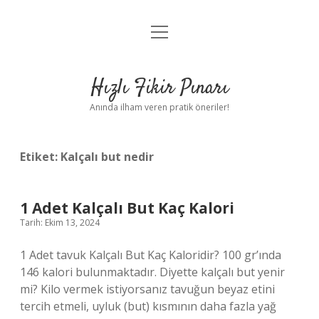
menüyü
Anasayfa
aç
Gizlilik Politikası
Hızlı Fikir Pınarı
Yasal Uyarı
Anında ilham veren pratik öneriler!
Hakkımızda
Etiket:
Kalçalı but nedir
1 Adet Kalçalı But Kaç Kalori
Tarih: Ekim 13, 2024
1 Adet tavuk Kalçalı But Kaç Kaloridir? 100 gr’ında
146 kalori bulunmaktadır. Diyette kalçalı but yenir
mi? Kilo vermek istiyorsanız tavuğun beyaz etini
tercih etmeli, uyluk (but) kısmının daha fazla yağ