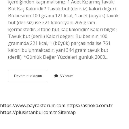
içerdiğinden kaçınmalısınız. 1 Adet Kızarmış tavuk
But Kaç Kaloridir? Tavuk but (derisiz) kalori değeri:
Bu besinin 100 gramı 121 kcal, 1 adet (büyük) tavuk
but (derisiz) ise 321 kalori yani 265 gram
içermektedir. 3 tane but kaç kaloridir? Kalori bilgisi:
Tavuk but (derili) Kalori değeri: Bu besinin 100
gramında 221 kcal, 1 (büyük) parçasında ise 761
kalori bulunmaktadır, yani 344 gram tavuk but
(derili). *Günlük Değer Yüzdeleri günlük 2000…
1
Devamını okuyun
8 Yorum
Adet
Kalçalı
But
Kaç
Kalori
https://www.bayrakforum.com
https://ashoka.com.tr
https://plusistanbul.com.tr
Sitemap