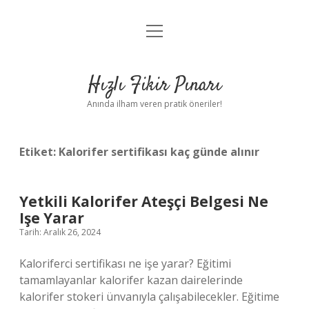
menüyü
Anasayfa
aç
Gizlilik Politikası
Hızlı Fikir Pınarı
Yasal Uyarı
Anında ilham veren pratik öneriler!
Hakkımızda
Etiket:
Kalorifer sertifikası kaç günde alınır
Yetkili Kalorifer Ateşçi Belgesi Ne
Işe Yarar
Tarih: Aralık 26, 2024
Kaloriferci sertifikası ne işe yarar? Eğitimi
tamamlayanlar kalorifer kazan dairelerinde
kalorifer stokeri ünvanıyla çalışabilecekler. Eğitime