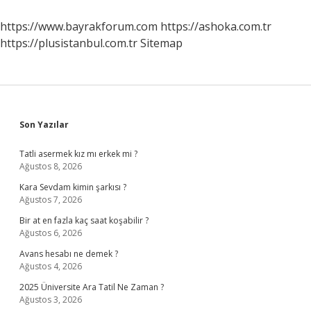
Ne
Işe
https://www.bayrakforum.com
https://ashoka.com.tr
Yarar
https://plusistanbul.com.tr
Sitemap
Sidebar
Son Yazılar
Tatli asermek kız mı erkek mi ?
Ağustos 8, 2026
Kara Sevdam kimin şarkısı ?
Ağustos 7, 2026
Bir at en fazla kaç saat koşabilir ?
Ağustos 6, 2026
Avans hesabı ne demek ?
Ağustos 4, 2026
2025 Üniversite Ara Tatil Ne Zaman ?
Ağustos 3, 2026