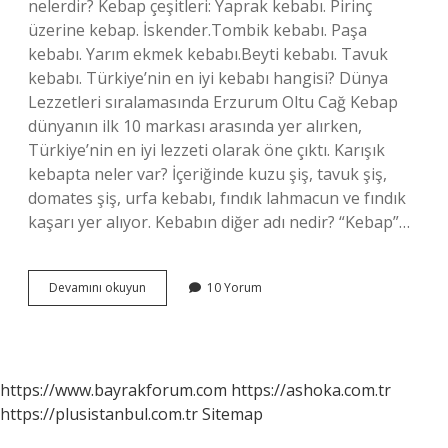
nelerdir? Kebap çeşitleri: Yaprak kebabı. Pirinç
üzerine kebap. İskender.Tombik kebabı. Paşa
kebabı. Yarım ekmek kebabı.Beyti kebabı. Tavuk
kebabı. Türkiye’nin en iyi kebabı hangisi? Dünya
Lezzetleri sıralamasında Erzurum Oltu Cağ Kebap
dünyanın ilk 10 markası arasında yer alırken,
Türkiye’nin en iyi lezzeti olarak öne çıktı. Karışık
kebapta neler var? İçeriğinde kuzu şiş, tavuk şiş,
domates şiş, urfa kebabı, fındık lahmacun ve fındık
kaşarı yer alıyor. Kebabın diğer adı nedir? “Kebap”…
Kebap
Devamını okuyun
10 Yorum
Çeşitleri
Nelerdir
https://www.bayrakforum.com
https://ashoka.com.tr
https://plusistanbul.com.tr
Sitemap