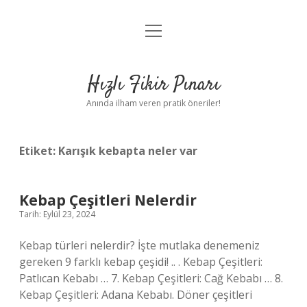
menüyü
Anasayfa
aç
Gizlilik Politikası
Hızlı Fikir Pınarı
Yasal Uyarı
Anında ilham veren pratik öneriler!
Hakkımızda
Etiket:
Karışık kebapta neler var
Kebap Çeşitleri Nelerdir
Tarih: Eylül 23, 2024
Kebap türleri nelerdir? İşte mutlaka denemeniz
gereken 9 farklı kebap çeşidi! .. . Kebap Çeşitleri:
Patlıcan Kebabı … 7. Kebap Çeşitleri: Cağ Kebabı … 8.
Kebap Çeşitleri: Adana Kebabı. Döner çeşitleri