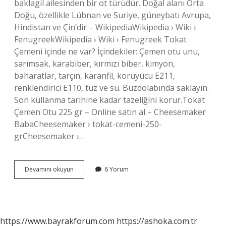
baklagil ailesinden bir ot türüdür. Doğal alanı Orta
Doğu, özellikle Lübnan ve Suriye, güneybatı Avrupa,
Hindistan ve Çin’dir – WikipediaWikipedia › Wiki ›
FenugreekWikipedia › Wiki › Fenugreek Tokat
Çemeni içinde ne var? İçindekiler: Çemen otu unu,
sarımsak, karabiber, kırmızı biber, kimyon,
baharatlar, tarçın, karanfil, koruyucu E211,
renklendirici E110, tuz ve su. Buzdolabında saklayın.
Son kullanma tarihine kadar tazeliğini korur.Tokat
Çemen Otu 225 gr – Online satın al – Cheesemaker
BabaCheesemaker › tokat-cemeni-250-
grCheesemaker ›…
Çemen
Devamını okuyun
6 Yorum
Nerede
Meşhur
https://www.bayrakforum.com
https://ashoka.com.tr