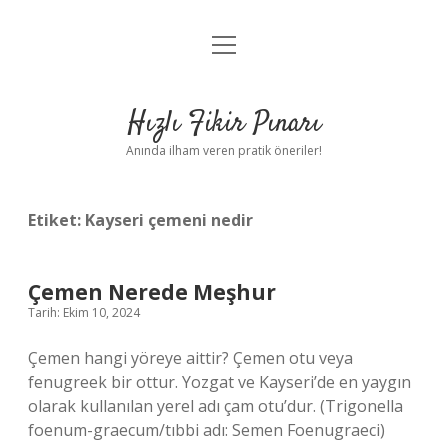
menüyü
Anasayfa
aç
Gizlilik Politikası
Hızlı Fikir Pınarı
Yasal Uyarı
Anında ilham veren pratik öneriler!
Hakkımızda
Etiket:
Kayseri çemeni nedir
Çemen Nerede Meşhur
Tarih: Ekim 10, 2024
Çemen hangi yöreye aittir? Çemen otu veya
fenugreek bir ottur. Yozgat ve Kayseri’de en yaygın
olarak kullanılan yerel adı çam otu’dur. (Trigonella
foenum-graecum/tıbbi adı: Semen Foenugraeci)