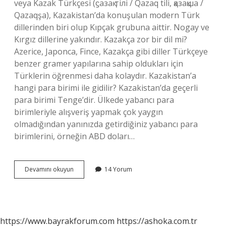
veya Kazak Türkçesi (ϛазақ тілі / Qazaq tili, қазақша /
Qazaqşa), Kazakistan’da konuşulan modern Türk
dillerinden biri olup Kıpçak grubuna aittir. Nogay ve
Kırgız dillerine yakındır. Kazakça zor bir dil mi?
Azerice, Japonca, Fince, Kazakça gibi diller Türkçeye
benzer gramer yapılarına sahip oldukları için
Türklerin öğrenmesi daha kolaydır. Kazakistan’a
hangi para birimi ile gidilir? Kazakistan’da geçerli
para birimi Tenge’dir. Ülkede yabancı para
birimleriyle alışveriş yapmak çok yaygın
olmadığından yanınızda getirdiğiniz yabancı para
birimlerini, örneğin ABD doları…
Almaty
Devamını okuyun
14 Yorum
Hangi
Dili
Konuşuyor
https://www.bayrakforum.com
https://ashoka.com.tr