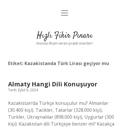
menüyü
Anasayfa
aç
Gizlilik Politikası
Hızlı Fikir Pınarı
Yasal Uyarı
Anında ilham veren pratik öneriler!
Hakkımızda
Etiket:
Kazakistanda Türk Lirası geçiyor mu
Almaty Hangi Dili Konuşuyor
Tarih: Eylül 8, 2024
Kazakistan’da Türkçe konuşulur mu? Almanlar
(30.400 kişi), Tacikler, Tatarlar (328.000 kişi),
Türkler, Ukraynalılar (898.000 kişi), Uygurlar (300
kişi). Kazakistan dili Türkçeye benzer mi? Kazakça