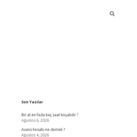
Sidebar
Son Yazılar
betexper giriş
Bir at en fazla kaç saat koşabilir ?
Ağustos 6, 2026
Avans hesabı ne demek ?
Ağustos 4, 2026