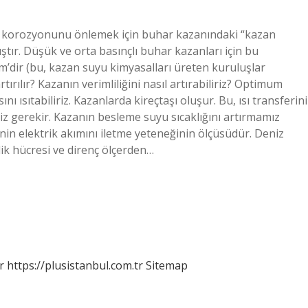
in korozyonunu önlemek için buhar kazanındaki “kazan
tır. Düşük ve orta basınçlı buhar kazanları için bu
’dir (bu, kazan suyu kimyasalları üreten kuruluşlar
tırılır? Kazanın verimliliğini nasıl artırabiliriz? Optimum
ısıtabiliriz. Kazanlarda kireçtaşı oluşur. Bu, ısı transferini
 gerekir. Kazanın besleme suyu sıcaklığını artırmamız
enin elektrik akımını iletme yeteneğinin ölçüsüdür. Deniz
lik hücresi ve direnç ölçerden…
r
https://plusistanbul.com.tr
Sitemap