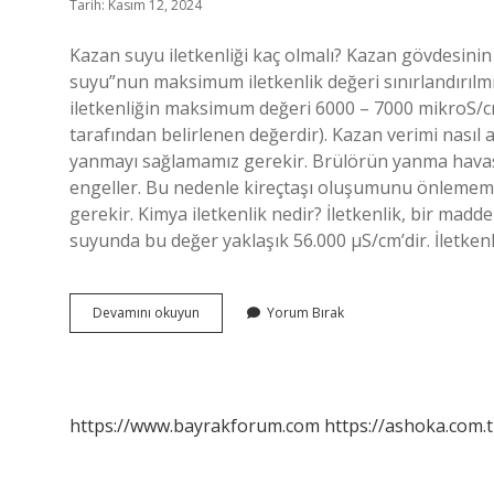
Tarih: Kasım 12, 2024
Kazan suyu iletkenliği kaç olmalı? Kazan gövdesin
suyu”nun maksimum iletkenlik değeri sınırlandırılmış
iletkenliğin maksimum değeri 6000 – 7000 mikroS/cm
tarafından belirlenen değerdir). Kazan verimi nasıl ar
yanmayı sağlamamız gerekir. Brülörün yanma havasını 
engeller. Bu nedenle kireçtaşı oluşumunu önlememiz
gerekir. Kimya iletkenlik nedir? İletkenlik, bir madd
suyunda bu değer yaklaşık 56.000 µS/cm’dir. İletken
Kazanlarda
Devamını okuyun
Yorum Bırak
Iletkenlik
Nedir
https://www.bayrakforum.com
https://ashoka.com.t