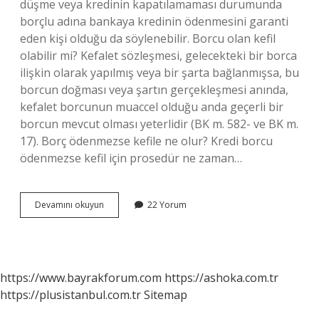
düşme veya kredinin kapatılamaması durumunda
borçlu adına bankaya kredinin ödenmesini garanti
eden kişi olduğu da söylenebilir. Borcu olan kefil
olabilir mi? Kefalet sözleşmesi, gelecekteki bir borca
​​ilişkin olarak yapılmış veya bir şarta bağlanmışsa, bu
borcun doğması veya şartın gerçekleşmesi anında,
kefalet borcunun muaccel olduğu anda geçerli bir
borcun mevcut olması yeterlidir (BK m. 582- ve BK m.
17). Borç ödenmezse kefile ne olur? Kredi borcu
ödenmezse kefil için prosedür ne zaman…
Borçlu
Devamını okuyun
22 Yorum
Kefil
Ne
Demek
https://www.bayrakforum.com
https://ashoka.com.tr
https://plusistanbul.com.tr
Sitemap