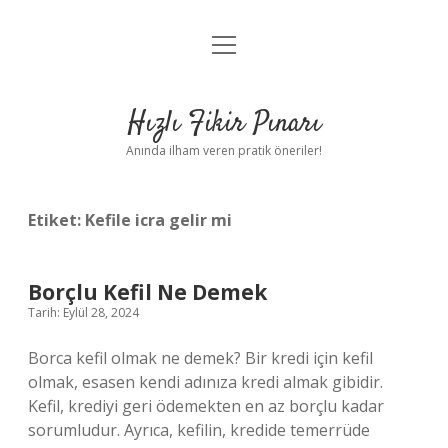
menüyü
Anasayfa
aç
Gizlilik Politikası
Hızlı Fikir Pınarı
Yasal Uyarı
Anında ilham veren pratik öneriler!
Hakkımızda
Etiket:
Kefile icra gelir mi
Borçlu Kefil Ne Demek
Tarih: Eylül 28, 2024
Borca kefil olmak ne demek? Bir kredi için kefil
olmak, esasen kendi adınıza kredi almak gibidir.
Kefil, krediyi geri ödemekten en az borçlu kadar
sorumludur. Ayrıca, kefilin, kredide temerrüde