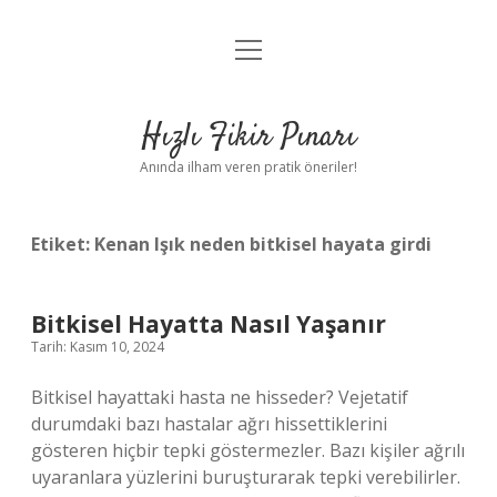
menüyü
Anasayfa
aç
Gizlilik Politikası
Hızlı Fikir Pınarı
Yasal Uyarı
Anında ilham veren pratik öneriler!
Hakkımızda
Etiket:
Kenan Işık neden bitkisel hayata girdi
Bitkisel Hayatta Nasıl Yaşanır
Tarih: Kasım 10, 2024
Bitkisel hayattaki hasta ne hisseder? Vejetatif
durumdaki bazı hastalar ağrı hissettiklerini
gösteren hiçbir tepki göstermezler. Bazı kişiler ağrılı
uyaranlara yüzlerini buruşturarak tepki verebilirler.