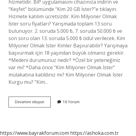
hizmetidir. BiP uygulamasını cihazınıza indirin ve
“Keşfet” bölümünde “Kim 20 GB İster?”e tıklayın.
Hizmete katılım ücretsizdir. Kim Milyoner Olmak
İster soru fiyatları? Yarışmada toplam 13 soru
bulunuyor. 2. soruda 5.000 ₺, 7. soruda 50.000 ₺ ve
son soru olan 13. soruda 5.000 ₺ ödül verilecek. Kim
Milyoner Olmak İster Kimler Başvurabilir? Yarışmaya
başvurmak için 18 yaşından büyük olmanız gerekir.
*Medeni durumunuz nedir? *Özel bir yeteneğiniz
var mı? *Daha önce “Kim Milyoner Olmak İster”
mülakatına katıldınız mı? Kim Milyoner Olmak İster
Kurgu mu? “Kim…
Kim
Devamını okuyun
16 Yorum
Milyoner
Olmak
İSter
Başvurusu
Ücretli
https://www.bayrakforum.com
https://ashoka.com.tr
Mi