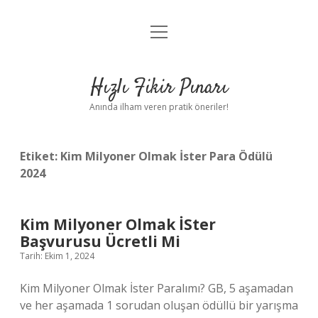
menüyü
Anasayfa
aç
Gizlilik Politikası
Hızlı Fikir Pınarı
Yasal Uyarı
Anında ilham veren pratik öneriler!
Hakkımızda
Etiket:
Kim Milyoner Olmak İster Para Ödülü
2024
Kim Milyoner Olmak İSter
Başvurusu Ücretli Mi
Tarih: Ekim 1, 2024
Kim Milyoner Olmak İster Paralımı? GB, 5 aşamadan
ve her aşamada 1 sorudan oluşan ödüllü bir yarışma