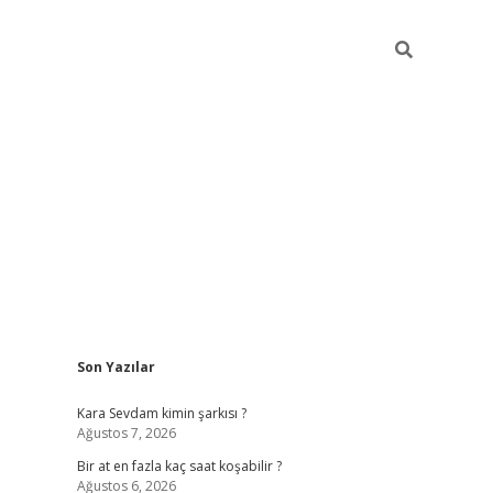
Sidebar
Son Yazılar
betexper giriş
Kara Sevdam kimin şarkısı ?
Ağustos 7, 2026
Bir at en fazla kaç saat koşabilir ?
Ağustos 6, 2026