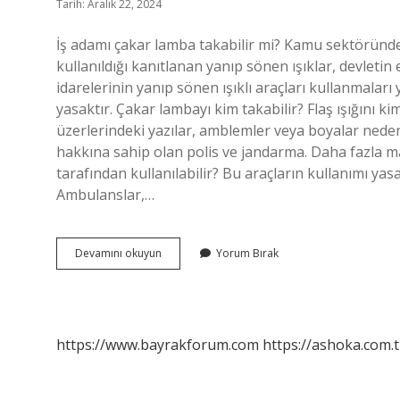
Tarih: Aralık 22, 2024
İş adamı çakar lamba takabilir mi? Kamu sektöründe
kullanıldığı kanıtlanan yanıp sönen ışıklar, devleti
idarelerinin yanıp sönen ışıklı araçları kullanmaları 
yasaktır. Çakar lambayı kim takabilir? Flaş ışığını ki
üzerlerindeki yazılar, amblemler veya boyalar nedeni
hakkına sahip olan polis ve jandarma. Daha fazla ma
tarafından kullanılabilir? Bu araçların kullanımı yasa
Ambulanslar,…
Iş
Devamını okuyun
Yorum Bırak
Adamları
Nasıl
Çakar
Takabilir
Mi
https://www.bayrakforum.com
https://ashoka.com.t