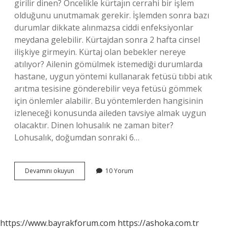
girilir dinen? Öncelikle kürtajın cerrahi bir işlem
olduğunu unutmamak gerekir. İşlemden sonra bazı
durumlar dikkate alınmazsa ciddi enfeksiyonlar
meydana gelebilir. Kürtajdan sonra 2 hafta cinsel
ilişkiye girmeyin. Kürtaj olan bebekler nereye
atılıyor? Ailenin gömülmek istemediği durumlarda
hastane, uygun yöntemi kullanarak fetüsü tıbbi atık
arıtma tesisine gönderebilir veya fetüsü gömmek
için önlemler alabilir. Bu yöntemlerden hangisinin
izleneceği konusunda aileden tavsiye almak uygun
olacaktır. Dinen lohusalık ne zaman biter?
Lohusalık, doğumdan sonraki 6…
Kürtaj
Devamını okuyun
10 Yorum
Olan
Kadın
Lohusa
Sayılır
Mı
https://www.bayrakforum.com
https://ashoka.com.tr