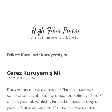
menüyü
Anasayfa
aç
Gizlilik Politikası
Hızlı Fikir Pınarı
Yasal Uyarı
Anında ilham veren pratik öneriler!
Hakkımızda
Etiket:
Kuru incir kuruyemiş mi
Çerez Kuruyemiş Mi
Tarih: Eylül 25, 2024
Kuru yemiş mi kuruyemiş mi? “Fındık” nasıl yazılır
sorusunun cevabı: Bu durumda, bu kelimeyi “fındık”
olarak yazmak yanlıştır. Fındık kelimesinin doğru
yazımı “kurutulmuş fındık” olmalıdır. Kuruyemiş