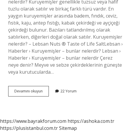
nelerdir? Kuruyemişler genellikle tuzsuz veya hafif
tuzlu olarak satılır ve birkaç farklı türü vardır. En
yaygın kuruyemişler arasında badem, fındık, ceviz,
fıstık, kaju, antep fıstığı, kabak çekirdeği ve ayçiçeği
çekirdeği bulunur. Bazıları tatlandırılmış olarak
satılırken, diğerleri doğal olarak satılır. Kuruyemişler
nelerdir? – Lebsan Nuts ® Taste of Life SaltLebsan ›
Haberler › Kuruyemişler – bunlar nelerdir? Lebsan ›
Haberler › Kuruyemişler – bunlar nelerdir Çerez
neye denir? Meyve ve sebze çekirdeklerinin güneşte
veya kurutucularda…
Çerez
Devamını okuyun
22 Yorum
Kuruyemiş
Mi
https://www.bayrakforum.com
https://ashoka.com.tr
https://plusistanbul.com.tr
Sitemap