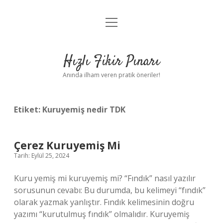
menüyü
Anasayfa
aç
Gizlilik Politikası
Hızlı Fikir Pınarı
Yasal Uyarı
Anında ilham veren pratik öneriler!
Hakkımızda
Etiket:
Kuruyemiş nedir TDK
Çerez Kuruyemiş Mi
Tarih: Eylül 25, 2024
Kuru yemiş mi kuruyemiş mi? “Fındık” nasıl yazılır
sorusunun cevabı: Bu durumda, bu kelimeyi “fındık”
olarak yazmak yanlıştır. Fındık kelimesinin doğru
yazımı “kurutulmuş fındık” olmalıdır. Kuruyemiş