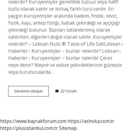
nelerdir? Kuruyemişler genellikle tuzsuz veya hafif
tuzlu olarak satılır ve birkaç farklı türü vardır. En
yaygın kuruyemişler arasında badem, fındık, ceviz,
fıstık, kaju, antep fıstığı, kabak çekirdeği ve ayçiçeği
çekirdeği bulunur. Bazıları tatlandırılmış olarak
satılırken, diğerleri doğal olarak satılır. Kuruyemişler
nelerdir? – Lebsan Nuts ® Taste of Life SaltLebsan ›
Haberler › Kuruyemişler – bunlar nelerdir? Lebsan ›
Haberler › Kuruyemişler – bunlar nelerdir Çerez
neye denir? Meyve ve sebze çekirdeklerinin güneşte
veya kurutucularda…
Çerez
Devamını okuyun
22 Yorum
Kuruyemiş
Mi
https://www.bayrakforum.com
https://ashoka.com.tr
https://plusistanbul.com.tr
Sitemap