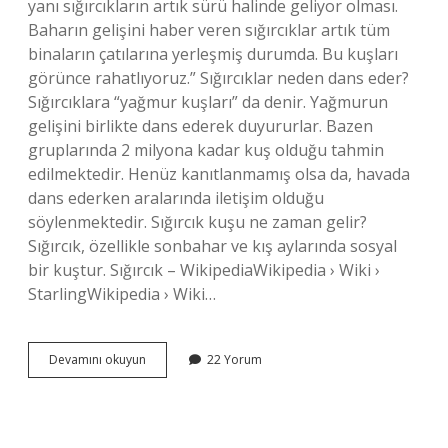
yanı sığırcıkların artık sürü halinde geliyor olması.
Baharın gelişini haber veren sığırcıklar artık tüm
binaların çatılarına yerleşmiş durumda. Bu kuşları
görünce rahatlıyoruz.” Sığırcıklar neden dans eder?
Sığırcıklara “yağmur kuşları” da denir. Yağmurun
gelişini birlikte dans ederek duyururlar. Bazen
gruplarında 2 milyona kadar kuş olduğu tahmin
edilmektedir. Henüz kanıtlanmamış olsa da, havada
dans ederken aralarında iletişim olduğu
söylenmektedir. Sığırcık kuşu ne zaman gelir?
Sığırcık, özellikle sonbahar ve kış aylarında sosyal
bir kuştur. Sığırcık – WikipediaWikipedia › Wiki ›
StarlingWikipedia › Wiki…
Sığırcık
Devamını okuyun
22 Yorum
Kuşu
Neden
Öter