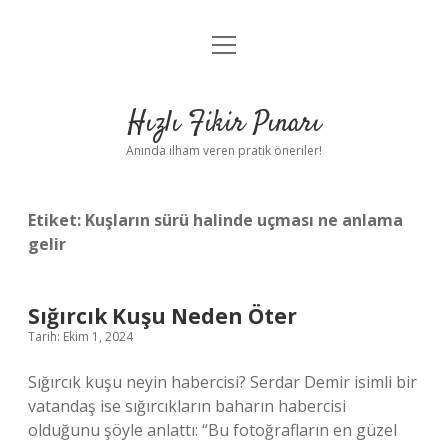
menüyü
Anasayfa
aç
Gizlilik Politikası
Hızlı Fikir Pınarı
Yasal Uyarı
Anında ilham veren pratik öneriler!
Hakkımızda
Etiket:
Kuşların sürü halinde uçması ne anlama
gelir
Sığırcık Kuşu Neden Öter
Tarih: Ekim 1, 2024
Sığırcık kuşu neyin habercisi? Serdar Demir isimli bir
vatandaş ise sığırcıkların baharın habercisi
olduğunu şöyle anlattı: “Bu fotoğrafların en güzel