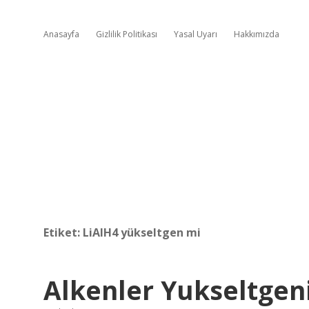
Anasayfa
Gizlilik Politikası
Yasal Uyarı
Hakkımızda
Etiket:
LiAlH4 yükseltgen mi
Alkenler Yukseltgen