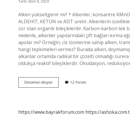
Tarih: Ekim 8, 2024
Alken yükseltgenir mi? * Alkenler, konsantre KMnO4
ALDEHİT, KETON ve ASİT üretir. Alkenlerin özellikler
zor olan organik bileşiklerdir. Karbon-karbon tek 
nedenle, alkenler yapılarındaki çift bağları kırma eğ
apolar mı? Örneğin, cis izomerine sahip alken, tran
hangi tepkimeleri vermez? Burada alken, doymamış 
alkanlar ortamda radikal bir çözelti olmadığı sürec
oldukça reaktif bileşiklerdir. Oksidasyon, redüksiyo
Alkenler
Devamını okuyun
12 Yorum
Yukseltgenir
Mi
https://www.bayrakforum.com
https://ashoka.com.t