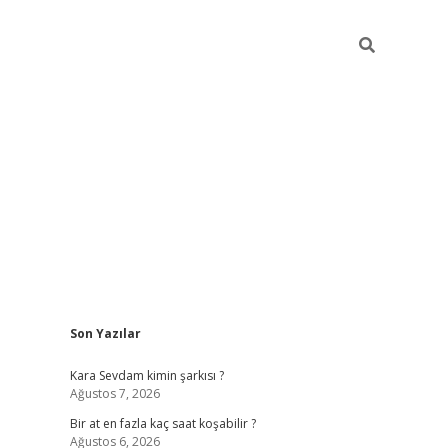
Sidebar
Son Yazılar
betexper giriş
Kara Sevdam kimin şarkısı ?
Ağustos 7, 2026
Bir at en fazla kaç saat koşabilir ?
Ağustos 6, 2026