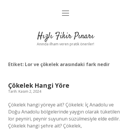
menüyü
Anasayfa
aç
Gizlilik Politikası
Hızlı Fikir Pınarı
Yasal Uyarı
Anında ilham veren pratik öneriler!
Hakkımızda
Etiket:
Lor ve çökelek arasındaki fark nedir
Çökelek Hangi Yöre
Tarih: Kasım 2, 2024
Çökelek hangi yöreye ait? Çökelek: İç Anadolu ve
Doğu Anadolu bölgelerinde yaygın olarak tüketilen
lor peyniri, peynir suyunun süzülmesiyle elde edilir.
Çökelek hangi şehre ait? Çökelek,