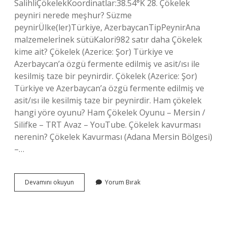
SalihliÇökelekKoordinatlar:38.54°K 28. Çökelek
peyniri nerede meşhur? Süzme
peynirÜlke(ler)Türkiye, AzerbaycanTipPeynirAna
malzemelerİnek sütüKalori982 satır daha Çökelek
kime ait? Çökelek (Azerice: Şor) Türkiye ve
Azerbaycan’a özgü fermente edilmiş ve asit/ısı ile
kesilmiş taze bir peynirdir. Çökelek (Azerice: Şor)
Türkiye ve Azerbaycan’a özgü fermente edilmiş ve
asit/ısı ile kesilmiş taze bir peynirdir. Ham çökelek
hangi yöre oyunu? Ham Çökelek Oyunu – Mersin /
Silifke – TRT Avaz – YouTube. Çökelek kavurması
nerenin? Çökelek Kavurması (Adana Mersin Bölgesi)
–…
Çökelek
Devamını okuyun
Yorum Bırak
Hangi
Yöre