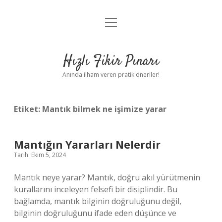
menüyü
Anasayfa
aç
Gizlilik Politikası
Hızlı Fikir Pınarı
Yasal Uyarı
Anında ilham veren pratik öneriler!
Hakkımızda
Etiket:
Mantık bilmek ne işimize yarar
Mantığın Yararları Nelerdir
Tarih: Ekim 5, 2024
Mantık neye yarar? Mantık, doğru akıl yürütmenin
kurallarını inceleyen felsefi bir disiplindir. Bu
bağlamda, mantık bilginin doğruluğunu değil,
bilginin doğruluğunu ifade eden düşünce ve