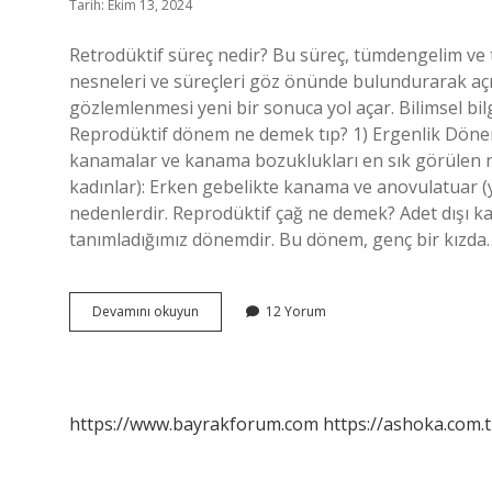
Tarih: Ekim 13, 2024
Retrodüktif süreç nedir? Bu süreç, tümdengelim v
nesneleri ve süreçleri göz önünde bulundurarak açı
gözlemlenmesi yeni bir sonuca yol açar. Bilimsel bilgi
Reprodüktif dönem ne demek tıp? 1) Ergenlik Döne
kanamalar ve kanama bozuklukları en sık görülen 
kadınlar): Erken gebelikte kanama ve anovulatuar 
nedenlerdir. Reprodüktif çağ ne demek? Adet dışı
tanımladığımız dönemdir. Bu dönem, genç bir kızda
Retrodüktif
Devamını okuyun
12 Yorum
Ne
Demek
https://www.bayrakforum.com
https://ashoka.com.t