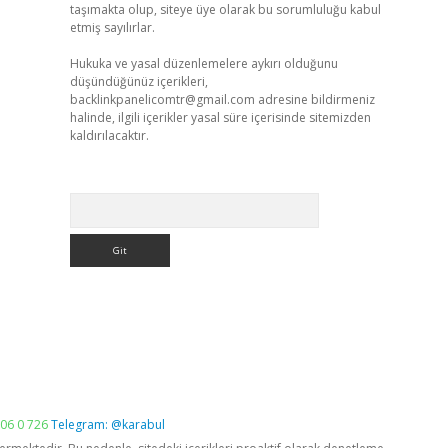
taşımakta olup, siteye üye olarak bu sorumluluğu kabul
etmiş sayılırlar.
Hukuka ve yasal düzenlemelere aykırı olduğunu
düşündüğünüz içerikleri,
backlinkpanelicomtr@gmail.com
adresine bildirmeniz
halinde, ilgili içerikler yasal süre içerisinde sitemizden
kaldırılacaktır.
Arama
06 0 726
Telegram: @karabul