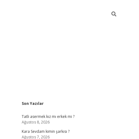
Sidebar
Son Yazılar
betexper giriş
Tatli asermek kız mı erkek mi ?
Ağustos 8, 2026
Kara Sevdam kimin şarkısı ?
Ağustos 7, 2026