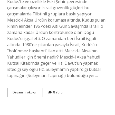
Kudüs’te ve özellikle Eski Şehir çevresinde
çatışmalar çıkıyor. İsrail güvenlik güçleri bu
çatışmalarda Filistinli gruplara baskı yapıyor.
Mescid-i Aksa Ürdün koruması altında. Kudüs şu an
kimin elinde? 1967’deki Altı Gün Savaşı’nda İsrail, o
zamana kadar Ürdün kontrolünde olan Doğu
Kudüs’ü işgal etti. O zamandan beri İsrail işgali
altında. 1980’de çıkarılan yasayla İsrail, Kudüs’ü
“bölünmez başkenti” ilan etti. Mescid-i Aksa’nın
Yahudiler için önemi nedir? Mescid-i Aksa Yahudi
Kutsal Kitabı’nda geçer ve Hz. Davut’un yapmak
istediği şey oğlu Hz. Süleyman’ın yaptırdığı kutsal
tapınağın (Süleyman Tapınağı) bulunduğu yer…
İSrail
Devamını okuyun
8 Yorum
Mescid-
I
Aksa
Ya