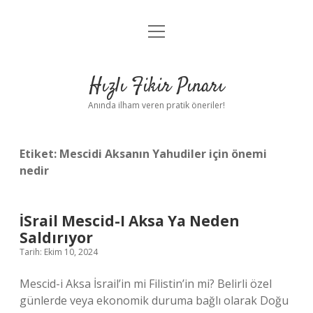
menüyü
Anasayfa
aç
Gizlilik Politikası
Hızlı Fikir Pınarı
Yasal Uyarı
Anında ilham veren pratik öneriler!
Hakkımızda
Etiket:
Mescidi Aksanın Yahudiler için önemi
nedir
İSrail Mescid-I Aksa Ya Neden
Saldırıyor
Tarih: Ekim 10, 2024
Mescid-i Aksa İsrail’in mi Filistin’in mi? Belirli özel
günlerde veya ekonomik duruma bağlı olarak Doğu