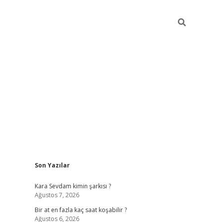
Sidebar
Son Yazılar
betexper giriş
Kara Sevdam kimin şarkısı ?
Ağustos 7, 2026
Bir at en fazla kaç saat koşabilir ?
Ağustos 6, 2026