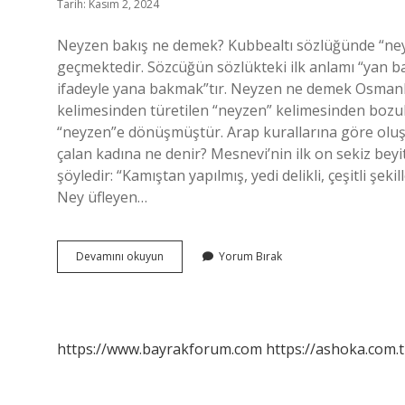
Tarih: Kasım 2, 2024
Neyzen bakış ne demek? Kubbealtı sözlüğünde “ney
geçmektedir. Sözcüğün sözlükteki ilk anlamı “yan ba
ifadeyle yana bakmak”tır. Neyzen ne demek Osmanlıc
kelimesinden türetilen “neyzen” kelimesinden bozul
“neyzen”e dönüşmüştür. Arap kurallarına göre oluşt
çalan kadına ne denir? Mesnevi’nin ilk on sekiz beyi
şöyledir: “Kamıştan yapılmış, yedi delikli, çeşitli şeki
Ney üfleyen…
Neyzen
Devamını okuyun
Yorum Bırak
Kime
Denir
https://www.bayrakforum.com
https://ashoka.com.t