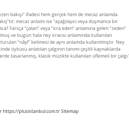
zen bakışı” ifadesi hem gerçek hem de mecaz anlamda
kış”tır; mecaz anlamı ise “aşağılayıcı veya düşmanca bir
a? Farsça “çalan” veya “icra eden” anlamına gelen “zeden”
muş ve bugün hala ney icracısı anlamında kullanılan
urulan “nâyî” kelimesi de aynı anlamda kullanılmıştır. Ney
tinde öyküsü anlatılan çalgının tanımı çeşitli kaynaklarda
llerde tasarlanmış, klasik müzikte kullanılan üflemeli bir çalgı.
r
https://plusistanbul.com.tr
Sitemap