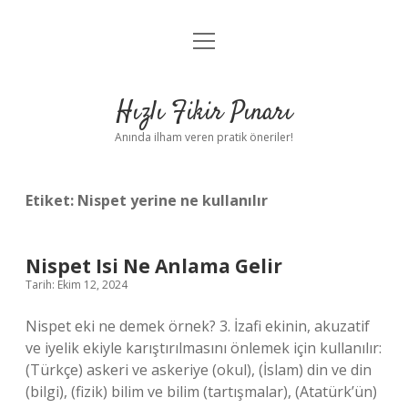
menüyü
Anasayfa
aç
Gizlilik Politikası
Hızlı Fikir Pınarı
Yasal Uyarı
Anında ilham veren pratik öneriler!
Hakkımızda
Etiket:
Nispet yerine ne kullanılır
Nispet Isi Ne Anlama Gelir
Tarih: Ekim 12, 2024
Nispet eki ne demek örnek? 3. İzafi ekinin, akuzatif
ve iyelik ekiyle karıştırılmasını önlemek için kullanılır:
(Türkçe) askeri ve askeriye (okul), (İslam) din ve din
(bilgi), (fizik) bilim ve bilim (tartışmalar), (Atatürk’ün)