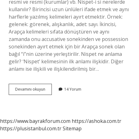
resmi ve resmi (kurumlar) vb. Nispet-i si nerelerde
kullanılır? Birincisi uzun ünlüleri ifade etmek ve aynı
harflerle yazılmış kelimeleri ayırt etmektir. Örnek:
gelenek: görenek, alışkanlık, adet: sayı. İkincisi,
Arapça kelimeleri sıfata dönüştüren ve aynı
zamanda onu accusative sonekinden ve possession
sonekinden ayırt etmek için bir Arapça sonek olan
bağıl “i”nin üzerine yerleştirilir. Nispet ne anlama
gelir? ‘Nispet’ kelimesinin ilk anlamı ilişkidir. Diğer
anlamı ise ilişkili ve ilişkilendirilmiş bir…
Nispet
Devamını okuyun
14 Yorum
Isi
Ne
Anlama
Gelir
https://www.bayrakforum.com
https://ashoka.com.tr
https://plusistanbul.com.tr
Sitemap