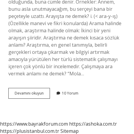
olduğunda, buna cümle denir. Örnekler: Annem,
bunu asla unutmayacağım, bu serçeyi bana bir
peçeteyle uzattı. Arayışta ne demek? i. (< ara-y-ış)
(Özellikle manevi ve fikri konularda) Arama halinde
olmak, araştırma halinde olmak: İkinci bir yeni
arayışın şiiridir. Araştırma ne demek kısaca sözlük
anlamı? Araştırma, en genel tanımıyla, belirli
gerçekleri ortaya çıkarmak ve bilgiyi artırmak
amacıyla yürütülen her türlü sistematik çalışmayı
içeren çok yönlü bir incelemedir. Çalışmaya ara
vermek anlamı ne demek? “Mola…
Araşma
Devamını okuyun
10 Yorum
Ne
Demek
https://www.bayrakforum.com
https://ashoka.com.tr
https://plusistanbul.com.tr
Sitemap