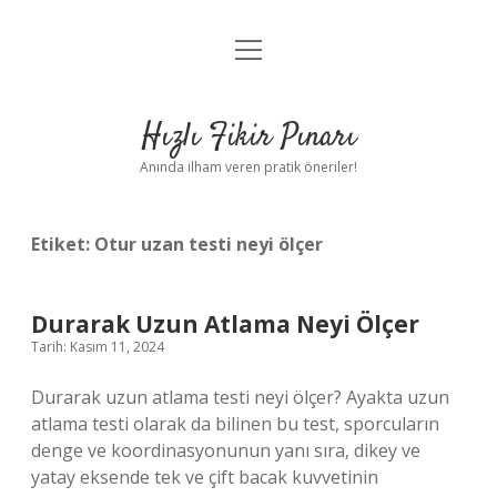
menüyü
Anasayfa
aç
Gizlilik Politikası
Hızlı Fikir Pınarı
Yasal Uyarı
Anında ilham veren pratik öneriler!
Hakkımızda
Etiket:
Otur uzan testi neyi ölçer
Durarak Uzun Atlama Neyi Ölçer
Tarih: Kasım 11, 2024
Durarak uzun atlama testi neyi ölçer? Ayakta uzun
atlama testi olarak da bilinen bu test, sporcuların
denge ve koordinasyonunun yanı sıra, dikey ve
yatay eksende tek ve çift bacak kuvvetinin