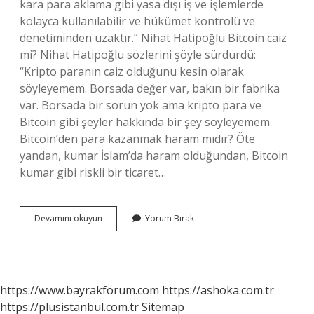
kara para aklama gibi yasa dışı iş ve işlemlerde
kolayca kullanılabilir ve hükümet kontrolü ve
denetiminden uzaktır.” Nihat Hatipoğlu Bitcoin caiz
mi? Nihat Hatipoğlu sözlerini şöyle sürdürdü:
“Kripto paranın caiz olduğunu kesin olarak
söyleyemem. Borsada değer var, bakın bir fabrika
var. Borsada bir sorun yok ama kripto para ve
Bitcoin gibi şeyler hakkında bir şey söyleyemem.
Bitcoin’den para kazanmak haram mıdır? Öte
yandan, kumar İslam’da haram olduğundan, Bitcoin
kumar gibi riskli bir ticaret…
Diyanet
Devamını okuyun
Yorum Bırak
Işleri
Bitcoin
Haram
Mı
https://www.bayrakforum.com
https://ashoka.com.tr
https://plusistanbul.com.tr
Sitemap