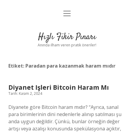
menüyü
Anasayfa
aç
Gizlilik Politikası
Hızlı Fikir Pınarı
Yasal Uyarı
Anında ilham veren pratik öneriler!
Hakkımızda
Etiket:
Paradan para kazanmak haram mıdır
Diyanet Işleri Bitcoin Haram Mı
Tarih: Kasım 2, 2024
Diyanete göre Bitcoin haram mıdır? “Ayrıca, sanal
para birimlerinin dini nedenlerle alınıp satılması şu
anda uygun değildir. Çünkü, bunlar örneğin değer
artışı veya azalışı konusunda spekülasyona açıktır,