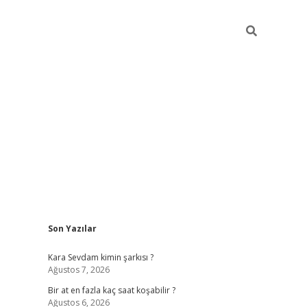
Sidebar
Son Yazılar
betexper giriş
Kara Sevdam kimin şarkısı ?
Ağustos 7, 2026
Bir at en fazla kaç saat koşabilir ?
Ağustos 6, 2026