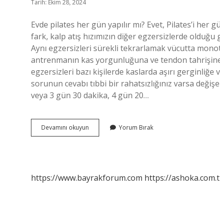
Tarih: Ekim 28, 2024
Evde pilates her gün yapılır mı? Evet, Pilates’i her 
fark, kalp atış hızımızın diğer egzersizlerde olduğu 
Aynı egzersizleri sürekli tekrarlamak vücutta monoto
antrenmanın kas yorgunluğuna ve tendon tahrişine y
egzersizleri bazı kişilerde kaslarda aşırı gerginliğe
sorunun cevabı tıbbi bir rahatsızlığınız varsa değiş
veya 3 gün 30 dakika, 4 gün 20…
Evde
Devamını okuyun
Yorum Bırak
Pilates
Kaç
Gün
Yapılmalı
https://www.bayrakforum.com
https://ashoka.com.t