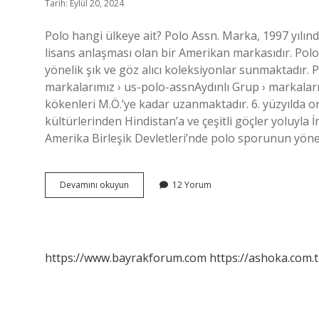
Tarih: Eylül 20, 2024
Polo hangi ülkeye ait? Polo Assn. Marka, 1997 yılında
lisans anlaşması olan bir Amerikan markasıdır. Pol
yönelik şık ve göz alıcı koleksiyonlar sunmaktadır. 
markalarımız › us-polo-assnAydınlı Grup › markala
kökenleri M.Ö.’ye kadar uzanmaktadır. 6. yüzyılda o
kültürlerinden Hindistan’a ve çeşitli göçler yoluyla İ
Amerika Birleşik Devletleri’nde polo sporunun yön
Polo
Devamını okuyun
12 Yorum
Oyunu
Hangi
Ülkeye
Aittir
https://www.bayrakforum.com
https://ashoka.com.t