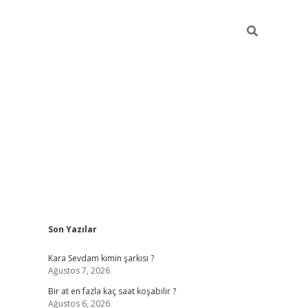
Sidebar
Son Yazılar
betexper giriş
Kara Sevdam kimin şarkısı ?
Ağustos 7, 2026
Bir at en fazla kaç saat koşabilir ?
Ağustos 6, 2026