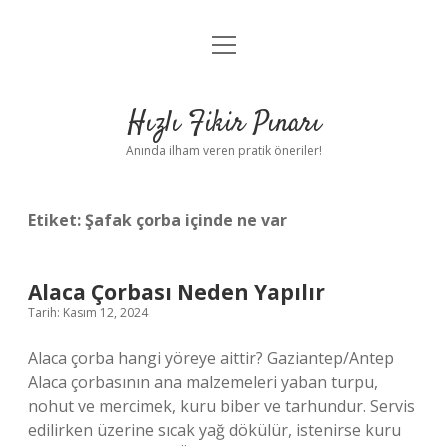
menüyü
Anasayfa
aç
Gizlilik Politikası
Hızlı Fikir Pınarı
Yasal Uyarı
Anında ilham veren pratik öneriler!
Hakkımızda
Etiket:
Şafak çorba içinde ne var
Alaca Çorbası Neden Yapılır
Tarih: Kasım 12, 2024
Alaca çorba hangi yöreye aittir? Gaziantep/Antep
Alaca çorbasının ana malzemeleri yaban turpu,
nohut ve mercimek, kuru biber ve tarhundur. Servis
edilirken üzerine sıcak yağ dökülür, istenirse kuru