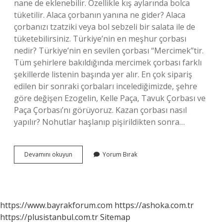
nane de eklenebilir. Özellikle kış aylarında bolca
tüketilir. Alaca çorbanın yanına ne gider? Alaca
çorbanızı tzatziki veya bol sebzeli bir salata ile de
tüketebilirsiniz. Türkiye’nin en meşhur çorbası
nedir? Türkiye’nin en sevilen çorbası “Mercimek”tir.
Tüm şehirlere bakıldığında mercimek çorbası farklı
şekillerde listenin başında yer alır. En çok sipariş
edilen bir sonraki çorbaları incelediğimizde, şehre
göre değişen Ezogelin, Kelle Paça, Tavuk Çorbası ve
Paça Çorbası’nı görüyoruz. Kazan çorbası nasıl
yapılır? Nohutlar haşlanıp pişirildikten sonra…
Alaca
Devamını okuyun
Yorum Bırak
Çorbası
Neden
Yapılır
https://www.bayrakforum.com
https://ashoka.com.tr
https://plusistanbul.com.tr
Sitemap