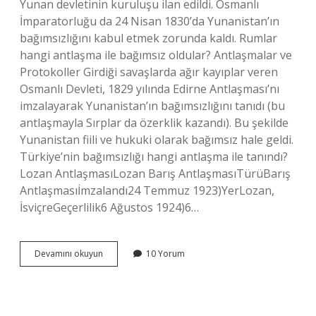
Yunan devletinin kuruluşu ilan edildi. Osmanlı
İmparatorluğu da 24 Nisan 1830’da Yunanistan’ın
bağımsızlığını kabul etmek zorunda kaldı. Rumlar
hangi antlaşma ile bağımsız oldular? Antlaşmalar ve
Protokoller Girdiği savaşlarda ağır kayıplar veren
Osmanlı Devleti, 1829 yılında Edirne Antlaşması’nı
imzalayarak Yunanistan’ın bağımsızlığını tanıdı (bu
antlaşmayla Sırplar da özerklik kazandı). Bu şekilde
Yunanistan fiili ve hukuki olarak bağımsız hale geldi.
Türkiye’nin bağımsızlığı hangi antlaşma ile tanındı?
Lozan AntlaşmasıLozan Barış AntlaşmasıTürüBarış
Antlaşmasıİmzalandı24 Temmuz 1923)YerLozan,
İsviçreGeçerlilik6 Ağustos 1924)6…
Hangi
Devamını okuyun
10 Yorum
Antlaşma
Ile
Bağımsız
Oldu