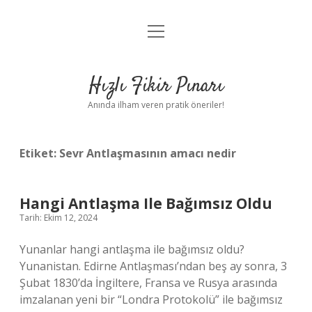
menüyü
Anasayfa
aç
Gizlilik Politikası
Hızlı Fikir Pınarı
Yasal Uyarı
Anında ilham veren pratik öneriler!
Hakkımızda
Etiket:
Sevr Antlaşmasının amacı nedir
Hangi Antlaşma Ile Bağımsız Oldu
Tarih: Ekim 12, 2024
Yunanlar hangi antlaşma ile bağımsız oldu?
Yunanistan. Edirne Antlaşması’ndan beş ay sonra, 3
Şubat 1830’da İngiltere, Fransa ve Rusya arasında
imzalanan yeni bir “Londra Protokolü” ile bağımsız