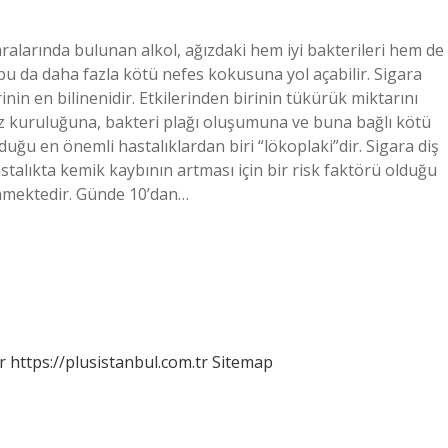
ralarında bulunan alkol, ağızdaki hem iyi bakterileri hem de
bu da daha fazla kötü nefes kokusuna yol açabilir. Sigara
nin en bilinenidir. Etkilerinden birinin tükürük miktarını
z kuruluğuna, bakteri plağı oluşumuna ve buna bağlı kötü
uğu en önemli hastalıklardan biri “lökoplaki”dir. Sigara diş
astalıkta kemik kaybının artması için bir risk faktörü olduğu
linmektedir. Günde 10’dan…
r
https://plusistanbul.com.tr
Sitemap