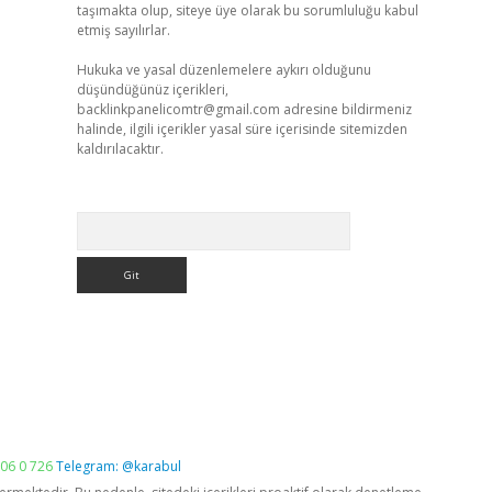
taşımakta olup, siteye üye olarak bu sorumluluğu kabul
etmiş sayılırlar.
Hukuka ve yasal düzenlemelere aykırı olduğunu
düşündüğünüz içerikleri,
backlinkpanelicomtr@gmail.com
adresine bildirmeniz
halinde, ilgili içerikler yasal süre içerisinde sitemizden
kaldırılacaktır.
Arama
06 0 726
Telegram: @karabul