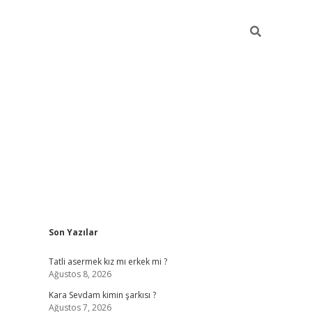
Sidebar
Son Yazılar
betexper giriş
Tatli asermek kız mı erkek mi ?
Ağustos 8, 2026
Kara Sevdam kimin şarkısı ?
Ağustos 7, 2026