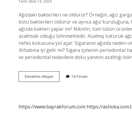
Tarih: Ekim 14, 2024
Ağızdaki bakterileri ne öldürür? Örneğin, ağız garga
kötü bakterileri öldürür ve ayrıca ağız kuruluğuna, 
ağızda bakteri yapar mı? Nikotin, tüm tütün ürünleri
azaltmak olduğu bilinmektedir. Azalmış tükürük ağı
nefes kokusuna yol açar. Sigaranın ağızda neden old
iltihabına iyi gelir mi? Sigara içmenin periodontal h
ve periodontal tedavilere doku yanıtını azalttığı bi
Sigara
Devamını okuyun
14 Yorum
Ağızdaki
Bakterileri
Öldürür
Mü
https://www.bayrakforum.com
https://ashoka.com.t