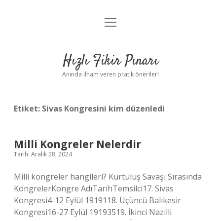
menüyü
Anasayfa
aç
Gizlilik Politikası
Hızlı Fikir Pınarı
Yasal Uyarı
Anında ilham veren pratik öneriler!
Hakkımızda
Etiket:
Sivas Kongresini kim düzenledi
Milli Kongreler Nelerdir
Tarih: Aralık 28, 2024
Milli kongreler hangileri? Kurtuluş Savaşı Sırasında
KongrelerKongre AdıTarihTemsilci17. Sivas
Kongresi4-12 Eylül 1919118. Üçüncü Balıkesir
Kongresi16-27 Eylül 19193519. İkinci Nazilli