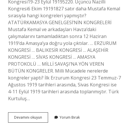
Kongresi19-23 Eylül 19195220. Üçüncü Nazilli
Kongresi6 Ekim 19191827 satır daha Mustafa Kemal
sırasıyla hangi kongreleri yapmıştır?
ATATÜRKAMASYA GENELGESİ’NİN KONGRELERİ
Mustafa Kemal ve arkadaşları Havza’daki
çalışmalarını tamamladıktan sonra 12 Haziran
1919’da Amasya’ya doğru yola çıktılar. … ERZURUM
KONGRESİ … BALIKESİR KONGRESİ … ALAŞEHİR
KONGRESİ … SİVAS KONGRESİ … AMASYA
PROTOKOLÜ … MİLLİ SAVAŞI’NA YÖN VEREN
BÜTÜN KONGRELER. Milli Mücadele nerelerde
kongreler yaptı? İlk Erzurum Kongresi 23 Temmuz-7
Ağustos 1919 tarihleri ​​arasında, Sivas Kongresi ise
4-11 Eylül 1919 tarihleri ​​arasında toplanmıştır. Türk
Kurtuluş…
Milli
Devamını okuyun
Yorum Bırak
Kongreler
Nelerdir