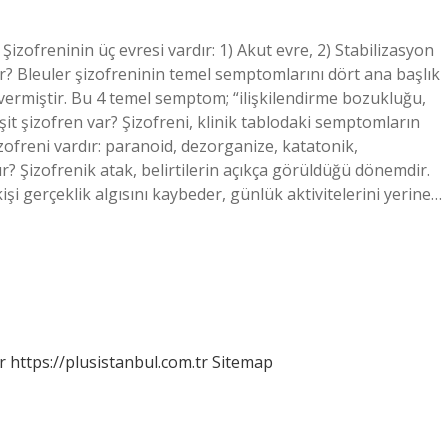
 Şizofreninin üç evresi vardır: 1) Akut evre, 2) Stabilizasyon
edir? Bleuler şizofreninin temel semptomlarını dört ana başlık
vermiştir. Bu 4 temel semptom; “ilişkilendirme bozukluğu,
it şizofren var? Şizofreni, klinik tablodaki semptomların
izofreni vardır: paranoid, dezorganize, katatonik,
ur? Şizofrenik atak, belirtilerin açıkça görüldüğü dönemdir.
 kişi gerçeklik algısını kaybeder, günlük aktivitelerini yerine…
r
https://plusistanbul.com.tr
Sitemap