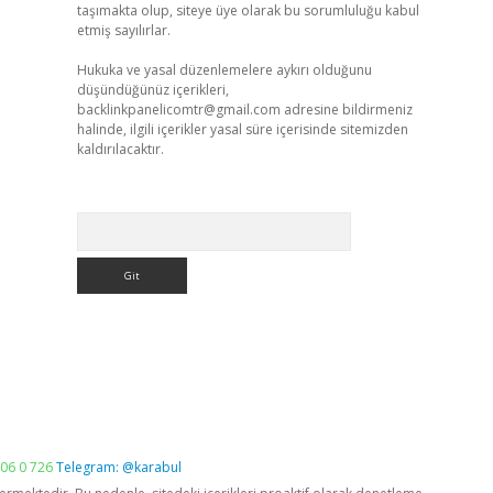
taşımakta olup, siteye üye olarak bu sorumluluğu kabul
etmiş sayılırlar.
Hukuka ve yasal düzenlemelere aykırı olduğunu
düşündüğünüz içerikleri,
backlinkpanelicomtr@gmail.com
adresine bildirmeniz
halinde, ilgili içerikler yasal süre içerisinde sitemizden
kaldırılacaktır.
Arama
06 0 726
Telegram: @karabul