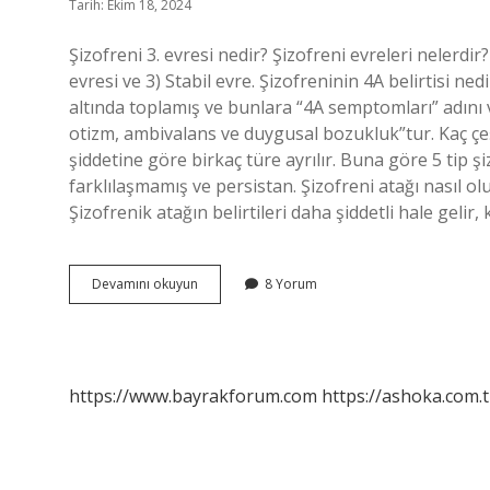
Tarih: Ekim 18, 2024
Şizofreni 3. evresi nedir? Şizofreni evreleri nelerdir?
evresi ve 3) Stabil evre. Şizofreninin 4A belirtisi n
altında toplamış ve bunlara “4A semptomları” adını 
otizm, ambivalans ve duygusal bozukluk”tur. Kaç çeş
şiddetine göre birkaç türe ayrılır. Buna göre 5 tip ş
farklılaşmamış ve persistan. Şizofreni atağı nasıl ol
Şizofrenik atağın belirtileri daha şiddetli hale gelir,
Şizofreni
Devamını okuyun
8 Yorum
4
Evre
Nedir
https://www.bayrakforum.com
https://ashoka.com.t