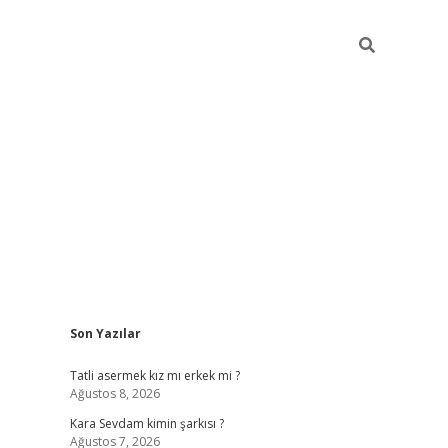
Sidebar
Son Yazılar
betexper giriş
Tatli asermek kız mı erkek mi ?
Ağustos 8, 2026
Kara Sevdam kimin şarkısı ?
Ağustos 7, 2026