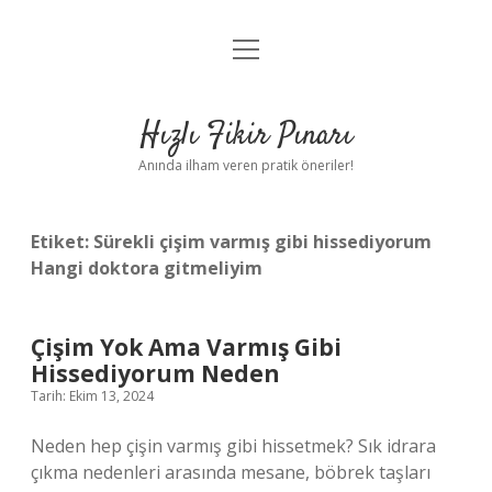
menüyü
Anasayfa
aç
Gizlilik Politikası
Hızlı Fikir Pınarı
Yasal Uyarı
Anında ilham veren pratik öneriler!
Hakkımızda
Etiket:
Sürekli çişim varmış gibi hissediyorum
Hangi doktora gitmeliyim
Çişim Yok Ama Varmış Gibi
Hissediyorum Neden
Tarih: Ekim 13, 2024
Neden hep çişin varmış gibi hissetmek? Sık idrara
çıkma nedenleri arasında mesane, böbrek taşları