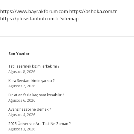
Gibi
Hissediyorum
https://www.bayrakforum.com
https://ashoka.com.tr
Neden
https://plusistanbul.com.tr
Sitemap
Sidebar
Son Yazılar
Tatli asermek kız mı erkek mi ?
Ağustos 8, 2026
Kara Sevdam kimin şarkısı ?
Ağustos 7, 2026
Bir at en fazla kaç saat koşabilir ?
Ağustos 6, 2026
Avans hesabı ne demek ?
Ağustos 4, 2026
2025 Üniversite Ara Tatil Ne Zaman ?
Ağustos 3, 2026