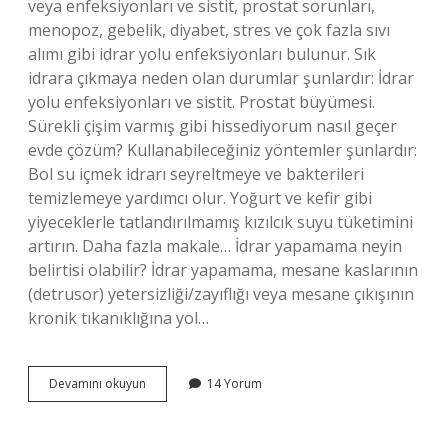
veya enfeksiyonları ve sistit, prostat sorunları,
menopoz, gebelik, diyabet, stres ve çok fazla sıvı
alımı gibi idrar yolu enfeksiyonları bulunur. Sık
idrara çıkmaya neden olan durumlar şunlardır: İdrar
yolu enfeksiyonları ve sistit. Prostat büyümesi.
Sürekli çişim varmış gibi hissediyorum nasıl geçer
evde çözüm? Kullanabileceğiniz yöntemler şunlardır:
Bol su içmek idrarı seyreltmeye ve bakterileri
temizlemeye yardımcı olur. Yoğurt ve kefir gibi
yiyeceklerle tatlandırılmamış kızılcık suyu tüketimini
artırın. Daha fazla makale… İdrar yapamama neyin
belirtisi olabilir? İdrar yapamama, mesane kaslarının
(detrusor) yetersizliği/zayıflığı veya mesane çıkışının
kronik tıkanıklığına yol…
Çişim
Devamını okuyun
14 Yorum
Yok
Ama
Varmış