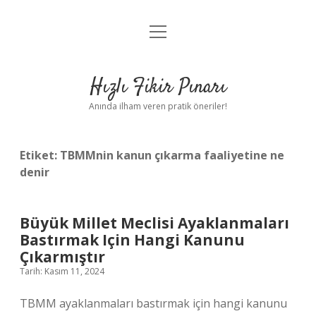
menüyü
Anasayfa
aç
Gizlilik Politikası
Hızlı Fikir Pınarı
Yasal Uyarı
Anında ilham veren pratik öneriler!
Hakkımızda
Etiket:
TBMMnin kanun çıkarma faaliyetine ne
denir
Büyük Millet Meclisi Ayaklanmaları
Bastırmak Için Hangi Kanunu
Çıkarmıştır
Tarih: Kasım 11, 2024
TBMM ayaklanmaları bastırmak için hangi kanunu