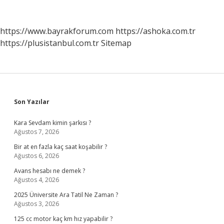
Ayaklanmaları
Bastırmak
Için
https://www.bayrakforum.com
https://ashoka.com.tr
Hangi
https://plusistanbul.com.tr
Sitemap
Kanunu
Çıkarmıştır
Sidebar
Son Yazılar
Kara Sevdam kimin şarkısı ?
Ağustos 7, 2026
Bir at en fazla kaç saat koşabilir ?
Ağustos 6, 2026
Avans hesabı ne demek ?
Ağustos 4, 2026
2025 Üniversite Ara Tatil Ne Zaman ?
Ağustos 3, 2026
125 cc motor kaç km hız yapabilir ?