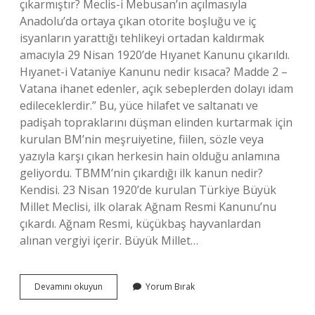
çıkarmıştır? Meclis-i Mebusan’ın açılmasıyla
Anadolu’da ortaya çıkan otorite boşluğu ve iç
isyanların yarattığı tehlikeyi ortadan kaldırmak
amacıyla 29 Nisan 1920’de Hıyanet Kanunu çıkarıldı.
Hıyanet-i Vataniye Kanunu nedir kısaca? Madde 2 –
Vatana ihanet edenler, açık sebeplerden dolayı idam
edileceklerdir.” Bu, yüce hilafet ve saltanatı ve
padişah topraklarını düşman elinden kurtarmak için
kurulan BM’nin meşruiyetine, fiilen, sözle veya
yazıyla karşı çıkan herkesin hain olduğu anlamına
geliyordu. TBMM’nin çıkardığı ilk kanun nedir?
Kendisi. 23 Nisan 1920’de kurulan Türkiye Büyük
Millet Meclisi, ilk olarak Ağnam Resmi Kanunu’nu
çıkardı. Ağnam Resmi, küçükbaş hayvanlardan
alınan vergiyi içerir. Büyük Millet…
Büyük
Devamını okuyun
Yorum Bırak
Millet
Meclisi