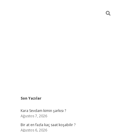
Sidebar
Son Yazılar
betexper giriş
Kara Sevdam kimin şarkısı ?
Ağustos 7, 2026
Bir at en fazla kaç saat koşabilir ?
Ağustos 6, 2026