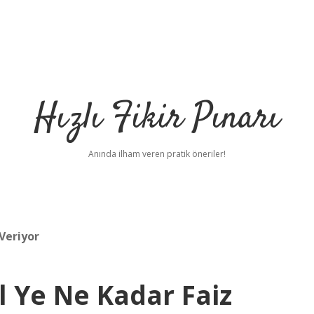
Hızlı Fikir Pınarı
Anında ilham veren pratik öneriler!
Veriyor
l Ye Ne Kadar Faiz