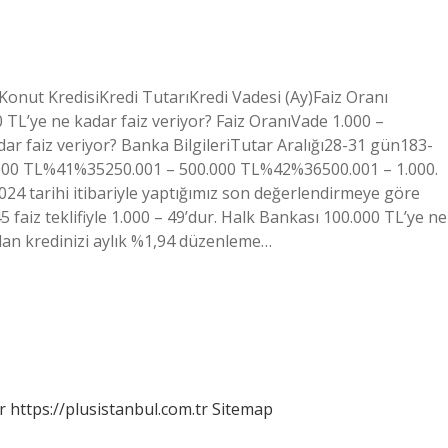
 Konut KredisiKredi TutarıKredi Vadesi (Ay)Faiz Oranı
TL’ye ne kadar faiz veriyor? Faiz OranıVade 1.000 –
dar faiz veriyor? Banka BilgileriTutar Aralığı28-31 gün183-
000 TL%41%35250.001 – 500.000 TL%42%36500.001 – 1.000.
24 tarihi itibariyle yaptığımız son değerlendirmeye göre
aiz teklifiyle 1.000 – 49’dur. Halk Bankası 100.000 TL’ye ne
olan kredinizi aylık %1,94 düzenleme…
r
https://plusistanbul.com.tr
Sitemap