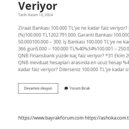
Veriyor
Tarih: Kasım 10, 2024
Ziraat Bankası 100.000 TL’ye ne kadar faiz veriyor?
(%)100.000 TL1202.791.000. Garanti Bankası 100.000 
50.000100.000 – 300. İş Bankası 100.000 TL’ye ne ka
366 gün5.000 – 100.000 TL%40%34%100.001 – 250.
QNB Finansbank yüzde kaç faiz veriyor? *31 Ekim 20
QNB mevduat hesapları arasında en ucuz hesap %45 f
kadar faiz veriyor? Dilerseniz 100.000 TL’ye kadar 
Finansbank
Devamını okuyun
Yorum Bırak
100000
Tl
Ye
Ne
Kadar
https://www.bayrakforum.com
https://ashoka.com.t
Faiz
Veriyor