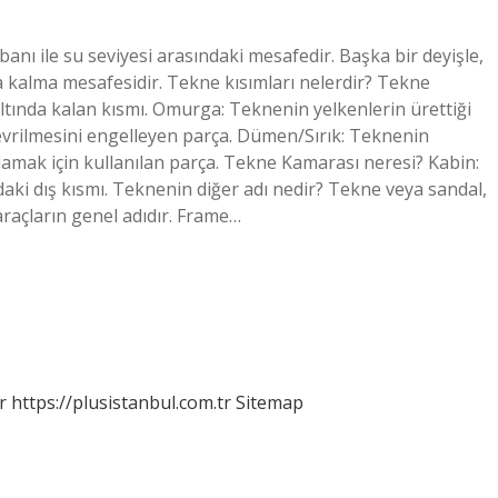
nı ile su seviyesi arasındaki mesafedir. Başka bir deyişle,
a kalma mesafesidir. Tekne kısımları nelerdir? Tekne
altında kalan kısmı. Omurga: Teknenin yelkenlerin ürettiği
devrilmesini engelleyen parça. Dümen/Sırık: Teknenin
lamak için kullanılan parça. Tekne Kamarası neresi? Kabin:
daki dış kısmı. Teknenin diğer adı nedir? Tekne veya sandal,
raçların genel adıdır. Frame…
r
https://plusistanbul.com.tr
Sitemap