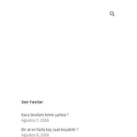
Sidebar
Son Yazılar
betexper giriş
Kara Sevdam kimin şarkısı ?
Ağustos 7, 2026
Bir at en fazla kaç saat koşabilir ?
Ağustos 6, 2026