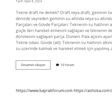
Tarih: Eylül 8, 2024
Tekne draft ne demek? Draft veya draft, geminin taba
denizde seyreden geminin su altında veya su altınd
Parçaları ve Gövde Parçaları: Teknenin su hattının 
güçle ileri hareket etmesini sağlayan ve teknenin 
dönmesini sağlayan parça. Dümen: Pala açısını ayar
Tekne odası. Gövde (alt): Teknenin su hattının altın
su üzerinde kalmak ve hareket etmek için yapılmış a
Tekne
Devamını okuyun
10 Yorum
Camına
Ne
Denir
https://www.bayrakforum.com
https://ashoka.com.t