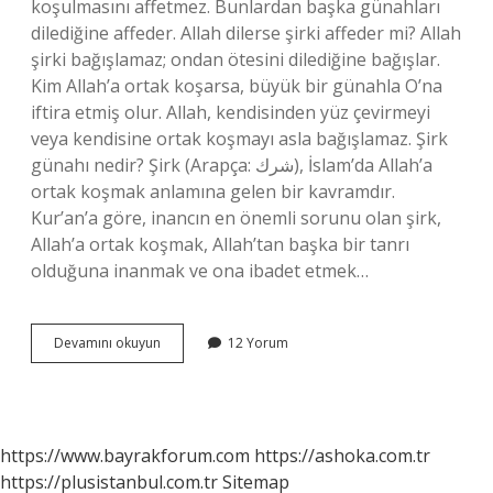
koşulmasını affetmez. Bunlardan başka günahları
dilediğine affeder. Allah dilerse şirki affeder mi? Allah
şirki bağışlamaz; ondan ötesini dilediğine bağışlar.
Kim Allah’a ortak koşarsa, büyük bir günahla O’na
iftira etmiş olur. Allah, kendisinden yüz çevirmeyi
veya kendisine ortak koşmayı asla bağışlamaz. Şirk
günahı nedir? Şirk (Arapça: شرك), İslam’da Allah’a
ortak koşmak anlamına gelen bir kavramdır.
Kur’an’a göre, inancın en önemli sorunu olan şirk,
Allah’a ortak koşmak, Allah’tan başka bir tanrı
olduğuna inanmak ve ona ibadet etmek…
Sirk
Devamını okuyun
12 Yorum
Affedilir
Mi
https://www.bayrakforum.com
https://ashoka.com.tr
https://plusistanbul.com.tr
Sitemap