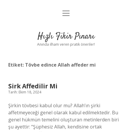
menüyü
Anasayfa
aç
Gizlilik Politikası
Hızlı Fikir Pınarı
Yasal Uyarı
Anında ilham veren pratik öneriler!
Hakkımızda
Etiket:
Tövbe edince Allah affeder mi
Sirk Affedilir Mi
Tarih: Ekim 18, 2024
Şirkin tövbesi kabul olur mu? Allah’ın şirki
affetmeyeceği genel olarak kabul edilmektedir. Bu
genel hükmün temelini oluşturan metinlerden biri
şu ayettir: “Şüphesiz Allah, kendisine ortak