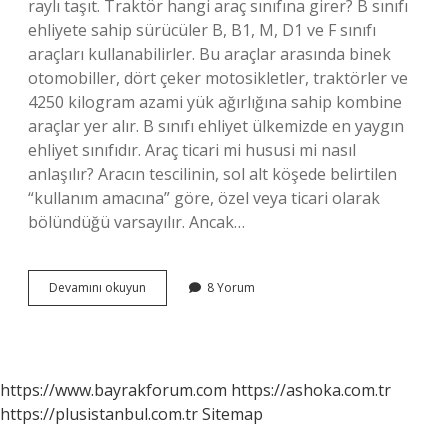
raylı taşıt. Traktör hangi araç sınıfına girer? B sınıfı
ehliyete sahip sürücüler B, B1, M, D1 ve F sınıfı
araçları kullanabilirler. Bu araçlar arasında binek
otomobiller, dört çeker motosikletler, traktörler ve
4250 kilogram azami yük ağırlığına sahip kombine
araçlar yer alır. B sınıfı ehliyet ülkemizde en yaygın
ehliyet sınıfıdır. Araç ticari mi hususi mi nasıl
anlaşılır? Aracın tescilinin, sol alt köşede belirtilen
“kullanım amacına” göre, özel veya ticari olarak
bölündüğü varsayılır. Ancak…
Traktör
Devamını okuyun
8 Yorum
Hususi
Mi
Ticari
Mi
https://www.bayrakforum.com
https://ashoka.com.tr
https://plusistanbul.com.tr
Sitemap