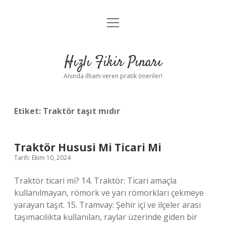
menüyü
Anasayfa
aç
Gizlilik Politikası
Hızlı Fikir Pınarı
Yasal Uyarı
Anında ilham veren pratik öneriler!
Hakkımızda
Etiket:
Traktör taşıt mıdır
Traktör Hususi Mi Ticari Mi
Tarih: Ekim 10, 2024
Traktör ticari mi? 14. Traktör: Ticari amaçla
kullanılmayan, römork ve yarı römorkları çekmeye
yarayan taşıt. 15. Tramvay: Şehir içi ve ilçeler arası
taşımacılıkta kullanılan, raylar üzerinde giden bir