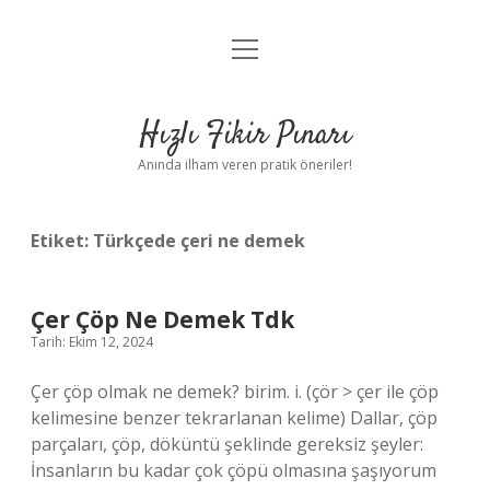
menüyü
Anasayfa
aç
Gizlilik Politikası
Hızlı Fikir Pınarı
Yasal Uyarı
Anında ilham veren pratik öneriler!
Hakkımızda
Etiket:
Türkçede çeri ne demek
Çer Çöp Ne Demek Tdk
Tarih: Ekim 12, 2024
Çer çöp olmak ne demek? birim. i. (çör > çer ile çöp
kelimesine benzer tekrarlanan kelime) Dallar, çöp
parçaları, çöp, döküntü şeklinde gereksiz şeyler:
İnsanların bu kadar çok çöpü olmasına şaşıyorum