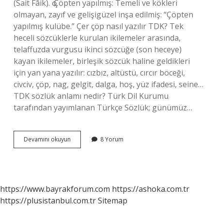
(Sait Fâik). ѻ Çöpten yapılmış: Temeli ve kökleri
olmayan, zayıf ve gelişigüzel inşa edilmiş: “Çöpten
yapılmış kulübe.” Çer çöp nasıl yazılır TDK? Tek
heceli sözcüklerle kurulan ikilemeler arasında,
telaffuzda vurgusu ikinci sözcüğe (son heceye)
kayan ikilemeler, birleşik sözcük haline geldikleri
için yan yana yazılır: cızbız, altüstü, cırcır böceği,
civciv, çöp, nag, gelgit, dalga, hoş, yüz ifadesi, seine…
TDK sözlük anlamı nedir? Türk Dil Kurumu
tarafından yayımlanan Türkçe Sözlük; günümüz…
Çer
Devamını okuyun
8 Yorum
Çöp
Ne
Demek
Tdk
https://www.bayrakforum.com
https://ashoka.com.tr
https://plusistanbul.com.tr
Sitemap