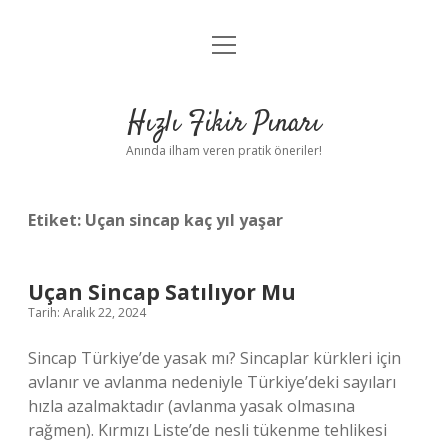
menüyü
Anasayfa
aç
Gizlilik Politikası
Hızlı Fikir Pınarı
Yasal Uyarı
Anında ilham veren pratik öneriler!
Hakkımızda
Etiket:
Uçan sincap kaç yıl yaşar
Uçan Sincap Satılıyor Mu
Tarih: Aralık 22, 2024
Sincap Türkiye’de yasak mı? Sincaplar kürkleri için
avlanır ve avlanma nedeniyle Türkiye’deki sayıları
hızla azalmaktadır (avlanma yasak olmasına
rağmen). Kırmızı Liste’de nesli tükenme tehlikesi