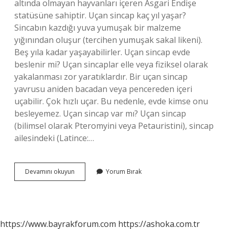
altında olmayan hayvanları içeren Asgari Endişe
statüsüne sahiptir. Uçan sincap kaç yıl yaşar?
Sincabın kazdığı yuva yumuşak bir malzeme
yığınından oluşur (tercihen yumuşak sakal likeni).
Beş yıla kadar yaşayabilirler. Uçan sincap evde
beslenir mi? Uçan sincaplar elle veya fiziksel olarak
yakalanması zor yaratıklardır. Bir uçan sincap
yavrusu aniden bacadan veya pencereden içeri
uçabilir. Çok hızlı uçar. Bu nedenle, evde kimse onu
besleyemez. Uçan sincap var mı? Uçan sincap
(bilimsel olarak Pteromyini veya Petauristini), sincap
ailesindeki (Latince:…
Uçan
Devamını okuyun
Yorum Bırak
Sincap
Satılıyor
Mu
https://www.bayrakforum.com
https://ashoka.com.tr