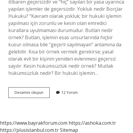
itibaren geçersizdir ve “hiç” sayılan bir yasa uyarınca
yapılan işlemler de geçersizdir. Yokluk nedir Borçlar
Hukuku? “Kavram olarak yokluk; bir hukuki işlemin
yapılması için zorunlu ve kesin olan emredici
kurallara uyulmaması durumudur. Butlan nedir
örnek? Butlan, işlemin esas unsurlarında hiçbir
kusur olmasa bile “geçerli sayılmayan” anlamına da
gelebilir. Kısa bir örnek vermek gerekirse; yasal
olarak evli bir kişinin yeniden evlenmesi geçersiz
sayılır. Kesin hükümsüzlük nedir örnek? Mutlak
hükümsüzlük nedir? Bir hukuki işlemin…
Yokluk
Devamını okuyun
12 Yorum
Nedir
Hukuk
Örnek
https://www.bayrakforum.com
https://ashoka.com.tr
https://plusistanbul.com.tr
Sitemap